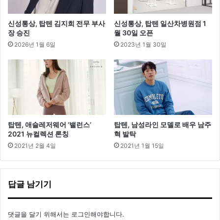
’
진
신성통상, 탑텐 김지희 전무 부사
신성통상, 탑텐 일산차병원점 1
행
장 승진
월 30일 오픈
2026년 1월 6일
2023년 1월 30일
탑텐, 애슬레저웨어 ‘밸런스’
탑텐, 남성라인 모델로 배우 남주
2021 뉴컬렉션 론칭
혁 발탁
2021년 2월 4일
2021년 1월 15일
답글 남기기
댓글을 달기 위해서는
로그인
해야합니다.