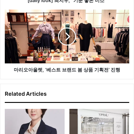
[daily look] 최지우, “기분 좋은 미소”
]
최
마
지
리
우
오
,
아
“
울
기
렛
분
,
좋
‘
은
베
미
스
마리오아울렛, ‘베스트 브랜드 봄 상품 기획전’ 진행
소
트
”
브
랜
Related Articles
드
봄
상
품
기
획
전