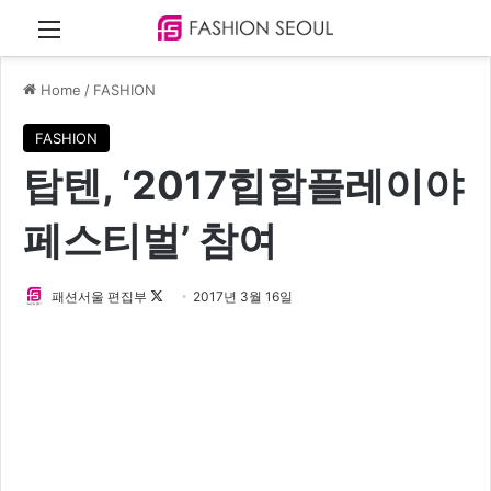
Menu
Home
/
FASHION
FASHION
탑텐, ‘2017힙합플레이야
페스티벌’ 참여
패션서울 편집부
F
2017년 3월 16일
o
l
l
o
w
o
n