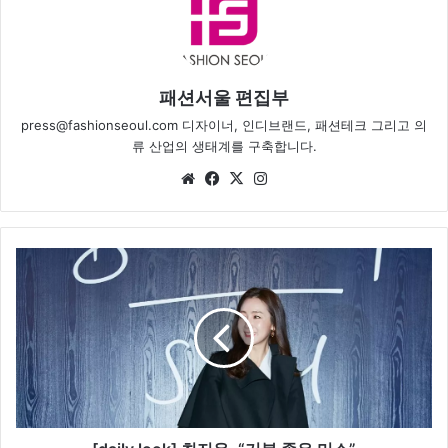
패션서울 편집부
press@fashionseoul.com 디자이너, 인디브랜드, 패션테크 그리고 의
류 산업의 생태계를 구축합니다.
We
Fa
X
Ins
bsi
ce
tag
te
bo
ra
ok
m
[
d
a
i
l
y
l
o
o
k