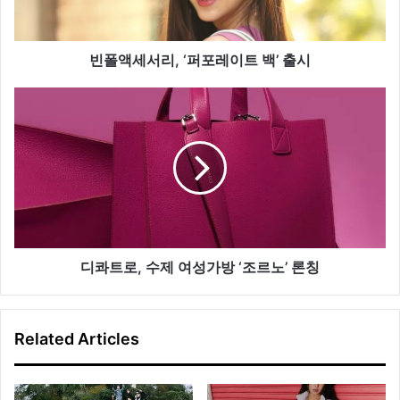
,
‘
퍼
포
빈폴액세서리, ‘퍼포레이트 백’ 출시
레
이
디
트
콰
백
트
’
로
출
,
시
수
제
여
성
가
디콰트로, 수제 여성가방 ‘조르노’ 론칭
방
‘
조
Related Articles
르
노
’
론