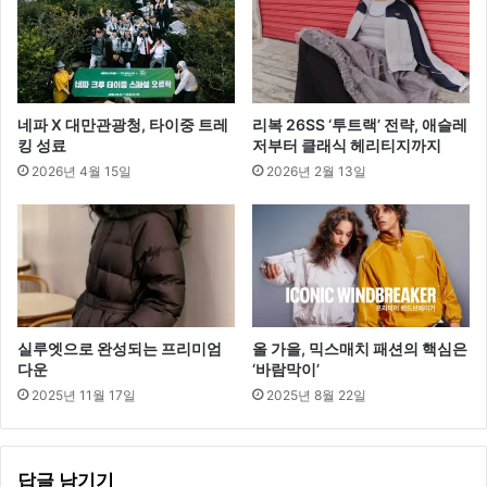
칭
네파 X 대만관광청, 타이중 트레
리복 26SS ‘투트랙’ 전략, 애슬레
킹 성료
저부터 클래식 헤리티지까지
2026년 4월 15일
2026년 2월 13일
실루엣으로 완성되는 프리미엄
올 가을, 믹스매치 패션의 핵심은
다운
‘바람막이’
2025년 11월 17일
2025년 8월 22일
답글 남기기