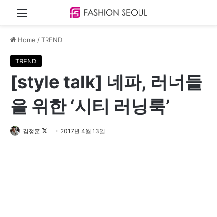
Menu
Home
/
TREND
TREND
[style talk] 네파, 러너들
을 위한 ‘시티 러닝룩’
김정훈
F
2017년 4월 13일
o
l
l
o
w
o
n