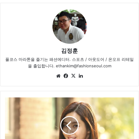
김정훈
풀코스 마라톤을 즐기는 패션에디터. 스포츠 / 아웃도어 / 온오프 리테일
을 출입합니다. ethankim@fashionseoul.com
We
Fa
X
Lin
bsi
ce
ke
te
bo
dIn
ok
빈
폴
액
세
서
리