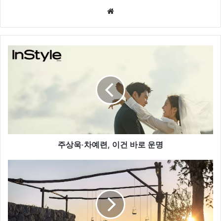
We
bsi
te
주
상
욱
‧
차
예
련
,
이
건
주상욱‧차예련, 이건 바로 운명
바
로
H
운
&
명
M
홈
,
집