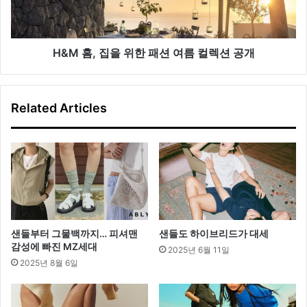
을
위
한
패
H&M 홈, 집을 위한 패션 여름 컬렉션 공개
션
여
름
Related Articles
컬
렉
션
공
개
샌들부터 그물백까지… 피셔맨
샌들도 하이브리드가 대세
감성에 빠진 MZ세대
2025년 6월 11일
2025년 8월 6일