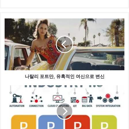
나
탈
리
포
트
만
,
유
혹
적
나탈리 포트만, 유혹적인 여신으로 변신
인
여
[
신
이
으
응
로
환
변
칼
신
럼
]