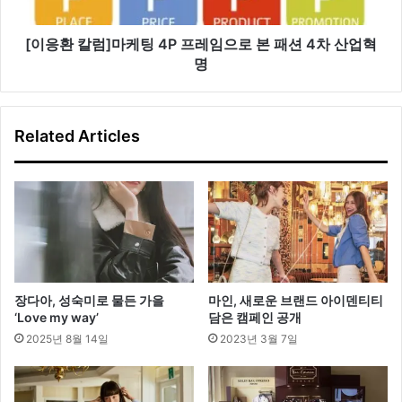
마
케
팅
[이응환 칼럼]마케팅 4P 프레임으로 본 패션 4차 산업혁
4
명
P
프
레
Related Articles
임
으
로
본
패
션
4
차
산
장다아, 성숙미로 물든 가을
마인, 새로운 브랜드 아이덴티티
업
‘Love my way’
담은 캠페인 공개
혁
2025년 8월 14일
2023년 3월 7일
명