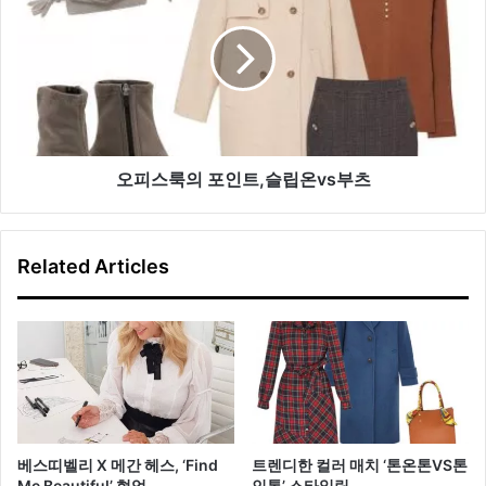
제
스
안
룩
의
포
인
트,
슬
립
오피스룩의 포인트,슬립온vs부츠
온
vs
부
Related Articles
츠
베스띠벨리 X 메간 헤스, ‘Find
트렌디한 컬러 매치 ‘톤온톤VS톤
Me Beautiful’ 협업
인톤’ 스타일링