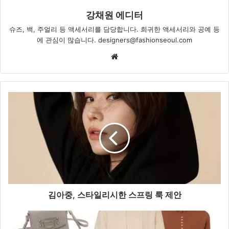
강채원 에디터
슈즈, 백, 주얼리 등 액세서리를 담당합니다. 희귀한 액세서리와 공예 등
에 관심이 많습니다. designers@fashionseoul.com
Website
김
아
중,
스
타
일
리
시
한
스
김아중, 스타일리시한 스프링 룩 제안
프
링
오
룩
피