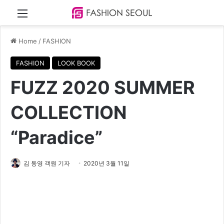
Menu
Home
/
FASHION
FASHION
LOOK BOOK
FUZZ 2020 SUMMER
COLLECTION
“Paradice”
김 동영 객원 기자
2020년 3월 11일