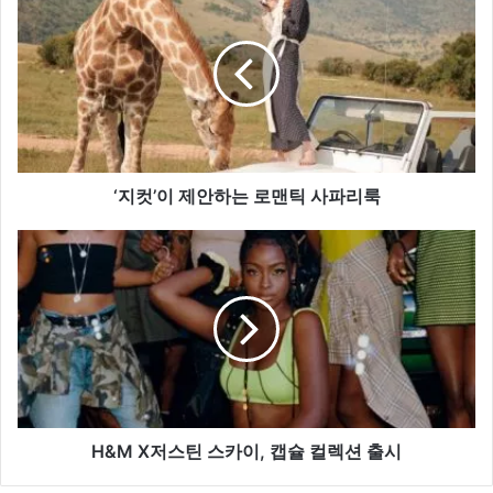
컷’이
제
안
하
는
로
맨
틱
사
‘지컷’이 제안하는 로맨틱 사파리룩
파
리
H&M
룩
X
저
스
틴
스
카
이,
캡
슐
H&M X저스틴 스카이, 캡슐 컬렉션 출시
컬