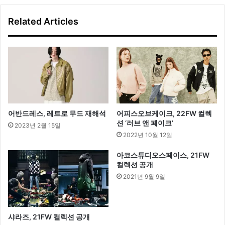
렉
션
Related Articles
출
시
어반드레스, 레트로 무드 재해석
어피스오브케이크, 22FW 컬렉
션 ‘러브 앤 페이크’
2023년 2월 15일
2022년 10월 12일
아코스튜디오스페이스, 21FW
컬렉션 공개
2021년 9월 9일
샤라즈, 21FW 컬렉션 공개