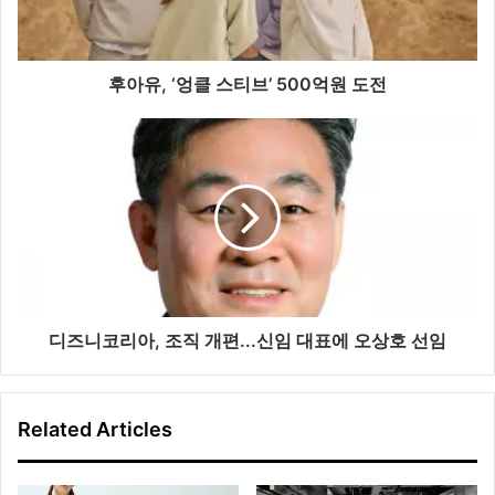
티
브’
500
억
후아유, ‘엉클 스티브’ 500억원 도전
원
도
디
전
즈
니
코
리
아,
조
직
개
편...
디즈니코리아, 조직 개편...신임 대표에 오상호 선임
신
임
대
Related Articles
표
에
오