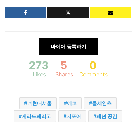
바이어 등록하기
273
5
0
Likes
Shares
Comments
더현대서울
에코
올세인츠
제라드페리고
지포어
패션 공간