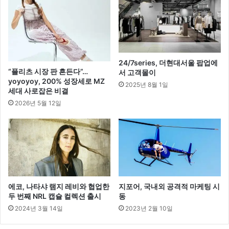
상
호
선
임
24/7series, 더현대서울 팝업에
“플리츠 시장 판 흔든다”…
서 고객몰이
yoyoyoy, 200% 성장세로 MZ
2025년 8월 1일
세대 사로잡은 비결
2026년 5월 12일
에코, 나타샤 램지 레비와 협업한
지포어, 국내외 공격적 마케팅 시
두 번째 NRL 캡슐 컬렉션 출시
동
2024년 3월 14일
2023년 2월 10일