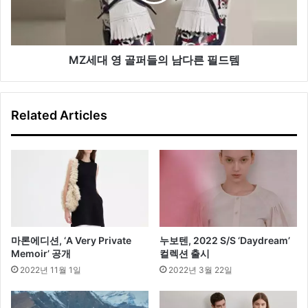
들
의
남
다
MZ세대 영 골퍼들의 남다른 필드템
른
필
드
Related Articles
템
마론에디션, ‘A Very Private
누보텐, 2022 S/S ‘Daydream’
Memoir’ 공개
컬렉션 출시
2022년 11월 1일
2022년 3월 22일