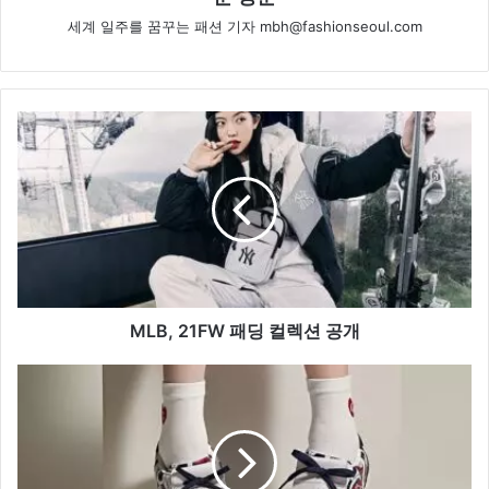
세계 일주를 꿈꾸는 패션 기자 mbh@fashionseoul.com
MLB,
21FW
패
딩
컬
렉
션
공
개
MLB, 21FW 패딩 컬렉션 공개
MZ
세
대
영
골
퍼