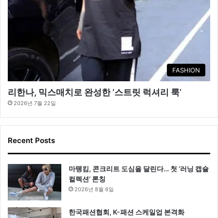
FASHION
리한나, 믹스매치로 완성한 ‘스트릿 럭셔리 룩’
2026년 7월 22일
Recent Posts
마뗑킴, 콘크리트 도심을 달린다… 첫 ‘러닝 캡슐
컬렉션’ 론칭
2026년 8월 6일
한국패션협회, K-패션 스케일업 본격화