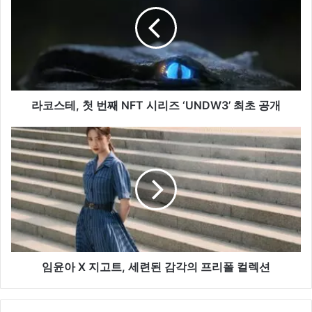
스
테,
첫
번
째
NFT
시
리
라코스테, 첫 번째 NFT 시리즈 ‘UNDW3’ 최초 공개
즈
‘UNDW3’
임
최
윤
초
아
공
X
개
지
고
트,
세
련
된
임윤아 X 지고트, 세련된 감각의 프리폴 컬렉션
감
각
의