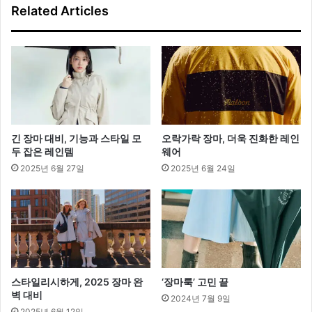
Related Articles
프
리
폴
컬
렉
션
긴 장마 대비, 기능과 스타일 모
오락가락 장마, 더욱 진화한 레인
두 잡은 레인템
웨어
2025년 6월 27일
2025년 6월 24일
스타일리시하게, 2025 장마 완
‘장마룩’ 고민 끝
벽 대비
2024년 7월 9일
2025년 6월 12일