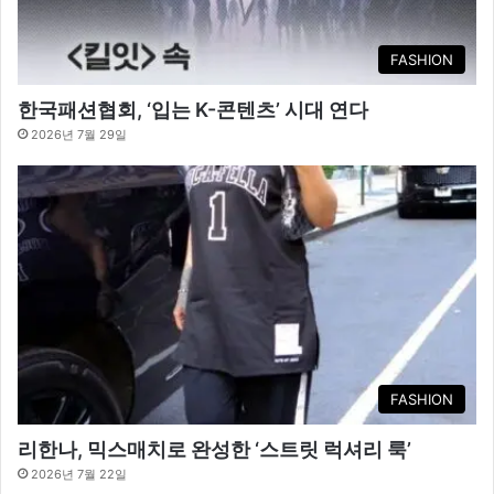
FASHION
한국패션협회, ‘입는 K-콘텐츠’ 시대 연다
2026년 7월 29일
FASHION
리한나, 믹스매치로 완성한 ‘스트릿 럭셔리 룩’
2026년 7월 22일