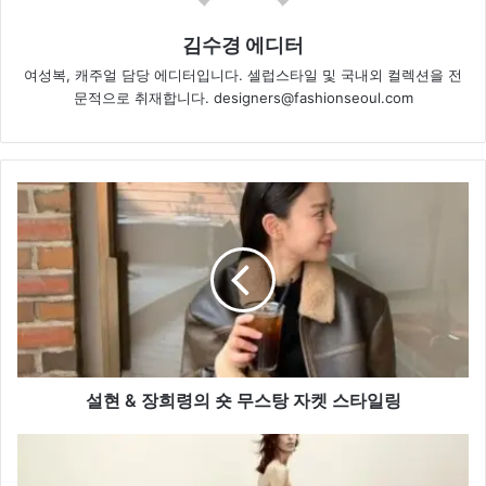
김수경 에디터
여성복, 캐주얼 담당 에디터입니다. 셀럽스타일 및 국내외 컬렉션을 전
문적으로 취재합니다. designers@fashionseoul.com
설
현
&
장
희
령
의
숏
무
스
설현 & 장희령의 숏 무스탕 자켓 스타일링
탕
자
H&M
켓
스