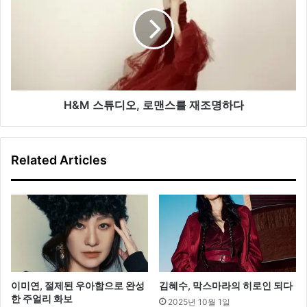
스
튜
타
디
일
오,
링
로
맨
스
를
재
H&M 스튜디오, 로맨스를 재조명하다
조
명
하
Related Articles
다
이미연, 절제된 우아함으로 완성
김혜수, 막스마라의 히로인 되다
한 주얼리 화보
2025년 10월 1일