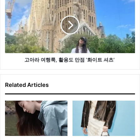
시
아
크
라
스
여
타
행
일
룩,
활
용
도
만
고아라 여행룩, 활용도 만점 ‘화이트 셔츠’
점
‘화
이
Related Articles
트
셔
츠’