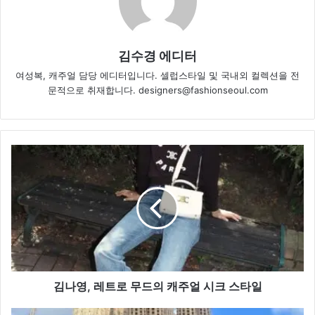
김수경 에디터
여성복, 캐주얼 담당 에디터입니다. 셀럽스타일 및 국내외 컬렉션을 전
문적으로 취재합니다. designers@fashionseoul.com
김
나
영,
레
트
로
무
드
의
캐
김나영, 레트로 무드의 캐주얼 시크 스타일
주
얼
고