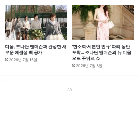
디올, 조나단 앤더슨과 완성한 새
‘한소희·세븐틴 민규’ 파리 동반
로운 에센셜 백 공개
포착… 조나단 앤더슨의 뉴 디올
오뜨 꾸뛰르 쇼
2026년 7월 16일
2026년 7월 8일
AD