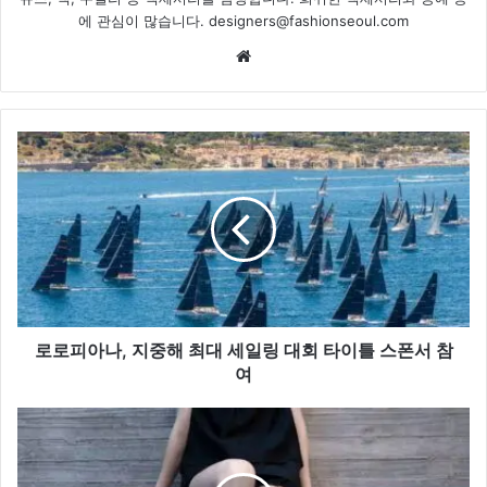
에 관심이 많습니다. designers@fashionseoul.com
Website
로
로
피
아
나,
지
중
해
최
대
로로피아나, 지중해 최대 세일링 대회 타이틀 스폰서 참
세
여
일
링
찰
대
스
회
앤
타
키