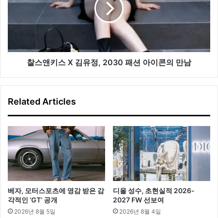
이
스
틀
X
스
김
폰
유
서
정,
참
2030
찰스앤키스 X 김유정, 2030 패션 아이콘의 만남
여
패
션
아
Related Articles
이
콘
의
만
남
베자, 모터스포츠에 영감 받은 감
디올 성수, 초현실적 2026-
각적인 ‘GT’ 공개
2027 FW 선보여
2026년 8월 5일
2026년 8월 4일