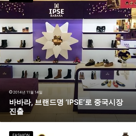
라
여
,
브
랜
드
명
‘
I
P
S
E
’
로
중
국
2014년 11월 14일
시
바바라, 브랜드명 ‘IPSE’로 중국시장
장
진출
진
출
바
바
FASHION