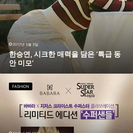
담
은
‘
특
급
동
안
2017년 3월 3일
미
한승연, 시크한 매력을 담은 ‘특급 동
모
안 미모’
’
바
바
FASHION
라
,
뮤
지
컬
‘
지
저