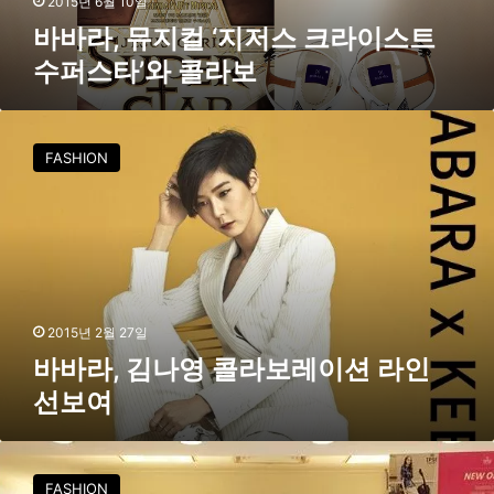
2015년 6월 10일
스
바바라, 뮤지컬 ‘지저스 크라이스트
크
수퍼스타’와 콜라보
라
이
스
바
트
바
FASHION
수
라
퍼
,
스
김
타
나
’
영
와
콜
콜
라
라
보
2015년 2월 27일
보
레
바바라, 김나영 콜라보레이션 라인
이
선보여
션
라
인
바
선
바
FASHION
보