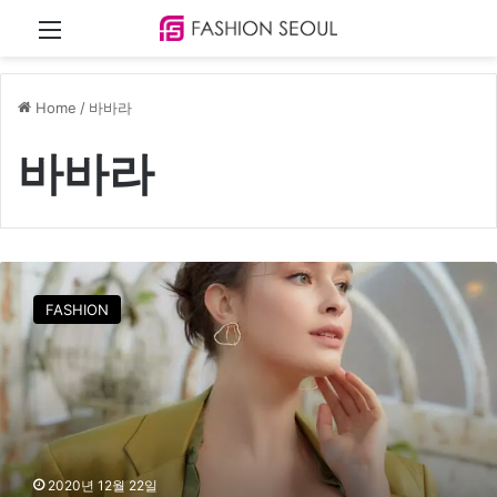
Menu
Home
/
바바라
바바라
C
J
FASHION
E
N
M
오
쇼
핑
부
문
2020년 12월 22일