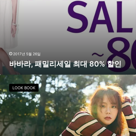
대
8
0
%
할
인
2017년 5월 26일
바바라, 패밀리세일 최대 80% 할인
한
승
LOOK BOOK
연
,
시
크
한
매
력
을