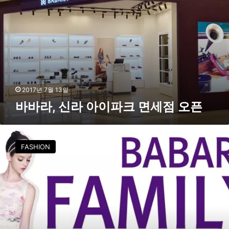
개
,
신
라
아
이
파
크
면
2017년 7월 13일
세
바바라, 신라 아이파크 면세점 오픈
점
오
픈
바
바
FASHION
라
,
패
밀
리
세
일
최