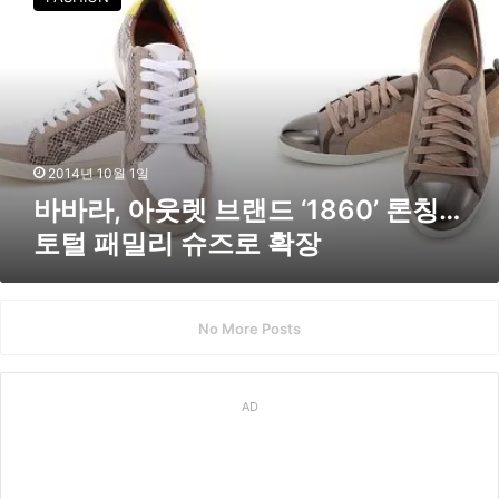
라
,
아
웃
렛
브
랜
드
2014년 10월 1일
‘
바바라, 아웃렛 브랜드 ‘1860’ 론칭…
1
토털 패밀리 슈즈로 확장
8
6
0
’
No More Posts
론
칭
…
토
AD
털
패
밀
리