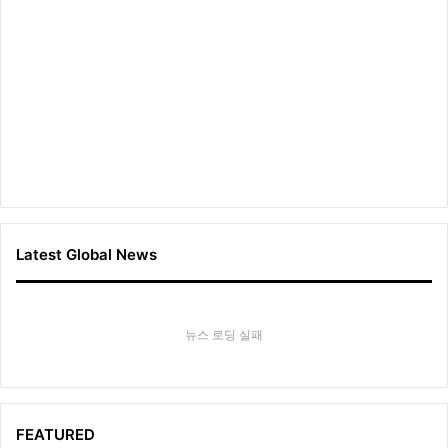
슈
즈
로
확
장
Latest Global News
뉴스 로딩 실패
FEATURED