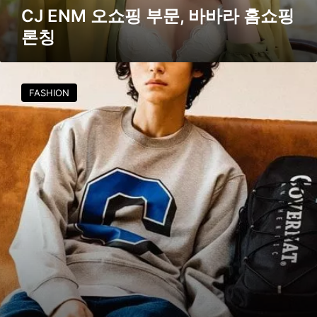
,
CJ ENM 오쇼핑 부문, 바바라 홈쇼핑
바
론칭
바
라
홈
대
쇼
박
FASHION
핑
난
론
브
칭
랜
드
들
의
Z
세
대
공
략
법