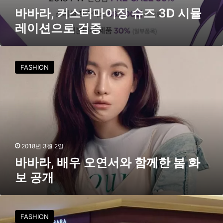
이
바바라, 커스터마이징 슈즈 3D 시뮬
션
레이션으로 검증
으
로
검
바
증
바
FASHION
라
,
배
우
오
연
서
와
2018년 3월 2일
함
바바라, 배우 오연서와 함께한 봄 화
께
보 공개
한
봄
화
바
보
바
FASHION
공
라