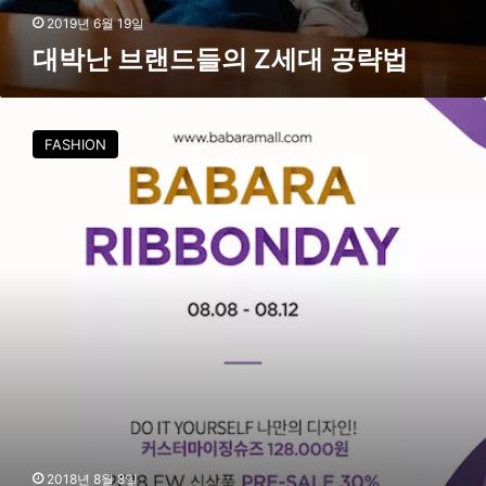
2019년 6월 19일
대박난 브랜드들의 Z세대 공략법
바
바
FASHION
라
,
커
스
터
마
이
징
슈
즈
3
D
시
뮬
레
2018년 8월 8일