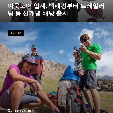
부
아웃도어 업계, 백패킹부터 트레일러
터
닝 등 신개념 배낭 출시
트
레
일
마
러
운
TREND
닝
틴
등
하
신
드
개
웨
념
어
배
,
낭
‘
출
어
시
드
벤
처
저
니
’
스
2014년 7월 18일