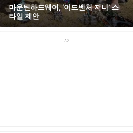
타
마운틴하드웨어, ‘어드벤처 저니’ 스
일
타일 제안
제
안
AD