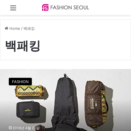
Menu
Home
/
백패킹
백패킹
아
웃
FASHION
도
어
업
계
,
백
패
킹
2016년 4월 25일