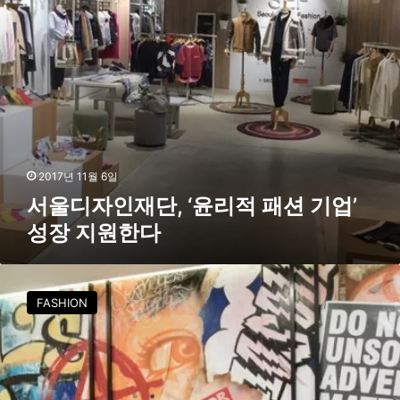
,
적
‘
개
윤
최
리
적
패
션
기
업
’
2017년 11월 6일
성
서울디자인재단, ‘윤리적 패션 기업’
장
성장 지원한다
지
원
한
서
다
울
FASHION
디
자
인
재
단