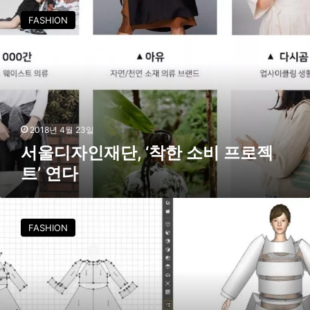
연
울
다
FASHION
디
자
인
재
단
,
‘
착
2018년 4월 23일
한
서울디자인재단, ‘착한 소비 프로젝
소
트’ 연다
비
프
로
서
젝
울
FASHION
트
디
’
자
연
인
다
재
단
,