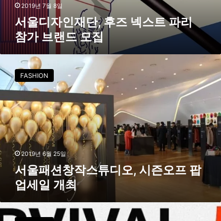
즈
2019년 7월 8일
넥
서울디자인재단, 후즈 넥스트 파리
스
참가 브랜드 모집
트
파
리
서
참
울
FASHION
가
패
브
션
랜
창
드
작
모
스
집
튜
디
오
2019년 6월 25일
,
서울패션창작스튜디오, 시즌오프 팝
시
업세일 개최
즌
오
프
서
팝
울