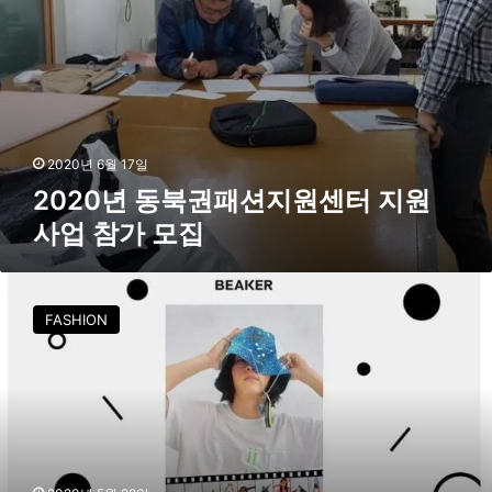
지
원
센
터
지
원
사
2020년 6월 17일
업
2020년 동북권패션지원센터 지원
참
사업 참가 모집
가
모
집
텐
소
FASHION
울
,
편
집
숍
‘
비
이