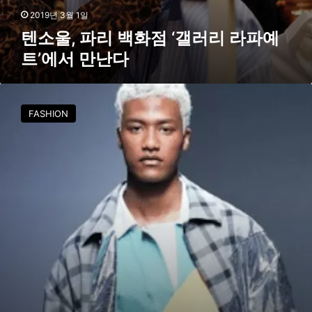
트
2019년 3월 1일
’
텐소울, 파리 백화점 ‘갤러리 라파예
에
트’에서 만난다
서
만
난
서
다
울
FASHION
패
션
창
작
스
튜
디
오
,
얼
킨
등
신
진