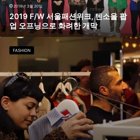
패
2019년 3월 20일
션
2019 F/W 서울패션위크, 텐소울 팝
위
업 오프닝으로 화려한 개막
크
,
텐
텐
소
소
FASHION
울
울
팝
,
업
파
오
리
프
백
닝
화
으
점
로
‘
화
갤
려
러
한
리
개
라
막
파
예