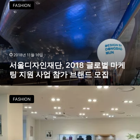
울
FASHION
어
디
연
자
다
인
재
단
,
2
0
2018년 11월 16일
1
서울디자인재단, 2018 글로벌 마케
8
팅 지원 사업 참가 브랜드 모집
글
로
벌
지
마
속
FASHION
케
가
팅
능
지
윤
원
리
사
적
업
패
참