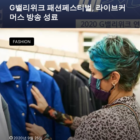
스
G밸리위크 패션페스티벌, 라이브커
방
머스 방송 성료
송
성
료
서
울
FASHION
디
자
인
재
단
,
베
를
린
‘
V
o
o
s
t
2020년 9월 25일