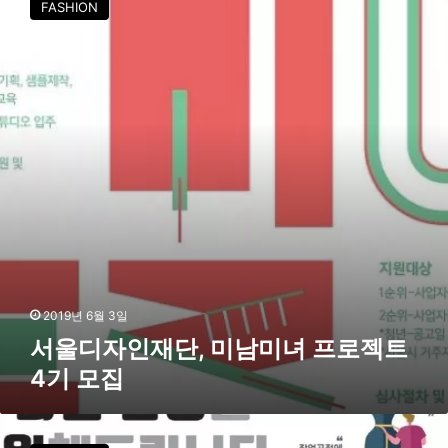
FASHION
디
자
인
재
단
,
미
남
미
녀
프
로
젝
트
4
2019년 6월 3일
기
서울디자인재단, 미남미녀 프로젝트
모
4기 모집
집
동
북