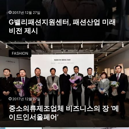
래
비
2017년 12월 27일
전
G밸리패션지원센터, 패션산업 미래
제
비전 제시
시
중
소
FASHION
의
류
제
조
업
체
비
즈
2017년 12월 27일
니
중소의류제조업체 비즈니스의 장 ‘메
스
이드인서울페어’
의
장
‘