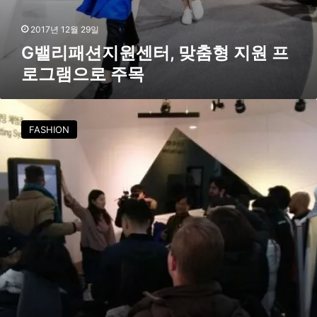
프
로
2017년 12월 29일
그
G밸리패션지원센터, 맞춤형 지원 프
램
로그램으로 주목
으
로
주
G
목
밸
FASHION
리
패
션
지
원
센
터
,
패
션
산
업
미