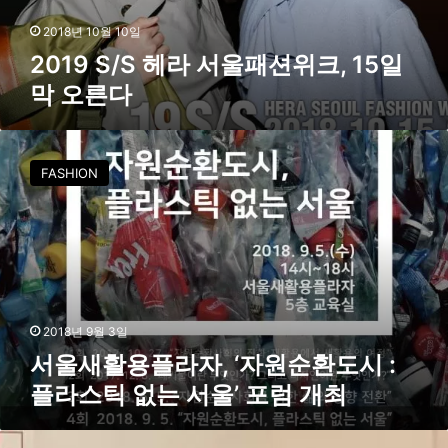
헤
라
2018년 10월 10일
서
2019 S/S 헤라 서울패션위크, 15일
울
막 오른다
패
션
위
서
크
울
FASHION
,
새
1
활
5
용
일
플
막
라
오
자
른
,
다
‘
2018년 9월 3일
자
서울새활용플라자, ‘자원순환도시 :
원
플라스틱 없는 서울’ 포럼 개최
순
환
도
서