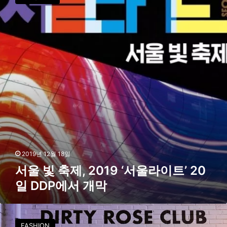
빛
최
축
제
,
2
0
1
9
‘
서
울
라
이
트
’
2019년 12월 18일
2
서울 빛 축제, 2019 ‘서울라이트’ 20
0
일 DDP에서 개막
일
D
D
M
P
A
에
FASHION