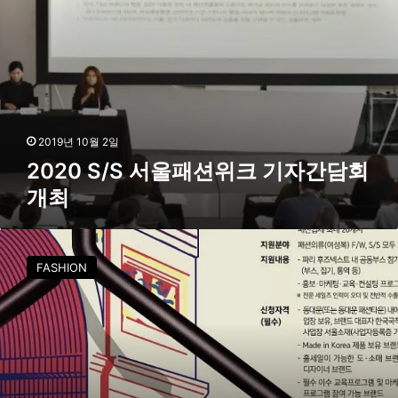
패
션
위
크
기
자
간
담
2019년 10월 2일
회
2020 S/S 서울패션위크 기자간담회
개
개최
최
서
울
FASHION
디
자
인
재
단
,
후