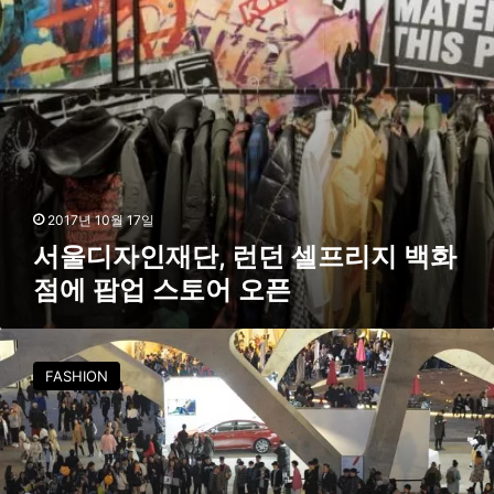
,
런
던
셀
프
리
지
백
화
점
2017년 10월 17일
에
서울디자인재단, 런던 셀프리지 백화
팝
점에 팝업 스토어 오픈
업
스
토
서
어
울
오
FASHION
시
픈
전
역
이
패