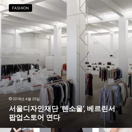
과
울
함
FASHION
디
께
자
할
인
것
재
”
단
‘
텐
소
울
’
,
베
르
린
서
2018년 4월 25일
팝
서울디자인재단 ‘텐소울’, 베르린서
업
팝업스토어 연다
스
토
어
서