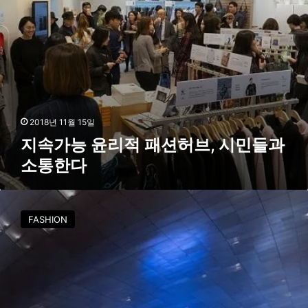
션
가
허
브
브
랜
,
드
시
모
민
집
들
과
소
2018년 11월 15일
통
지속가능 윤리적 패션허브, 시민들과
한
소통한다
다
서
울
FASHION
디
자
인
재
단
,