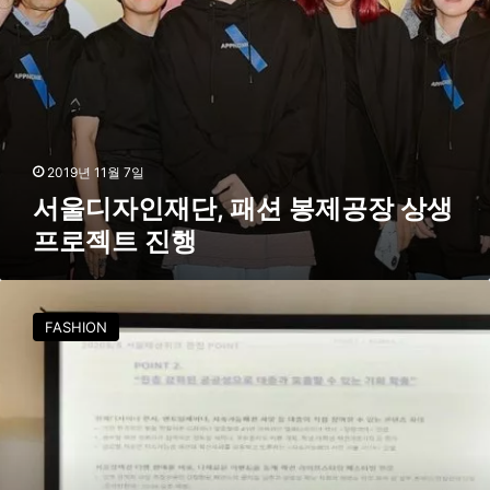
션
만
봉
남
제
공
장
상
생
프
2019년 11월 7일
로
서울디자인재단, 패션 봉제공장 상생
젝
프로젝트 진행
트
진
행
2
0
FASHION
2
0
S
/
S
서
울