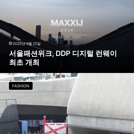
던
션
패
위
션
크
위
,
크
D
’
D
성
P
2020년 9월 22일
공
디
서울패션위크, DDP 디지털 런웨이
적
지
데
최초 개최
털
뷔
런
웨
2
이
0
FASHION
최
2
초
1
개
서
최
울
패
션
위
크