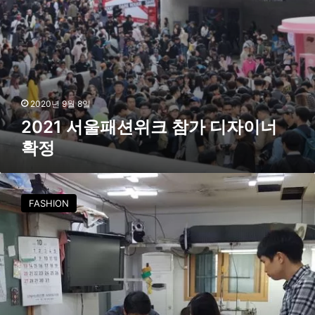
참
가
디
자
이
너
확
2020년 9월 8일
정
2021 서울패션위크 참가 디자이너
확정
2
0
FASHION
2
0
년
동
북
권
패
션