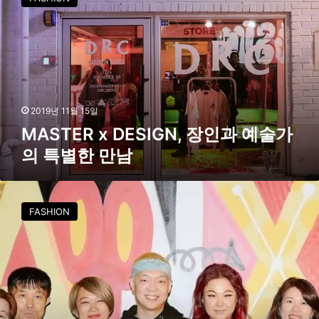
S
서
T
개
E
막
R
x
D
E
S
2019년 11월 15일
I
MASTER x DESIGN, 장인과 예술가
G
의 특별한 만남
N
,
장
서
인
울
FASHION
과
디
예
자
술
인
가
재
의
단
특
,
별
패
한