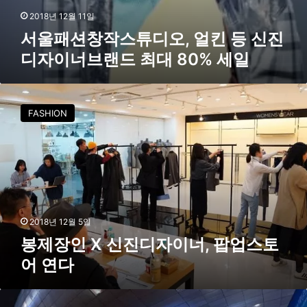
디
2018년 12월 11일
자
서울패션창작스튜디오, 얼킨 등 신진
이
디자이너브랜드 최대 80% 세일
너
브
랜
봉
드
제
최
FASHION
장
대
인
8
X
0
신
%
진
세
디
일
자
이
2018년 12월 5일
너
봉제장인 X 신진디자이너, 팝업스토
,
어 연다
팝
업
스
서
토