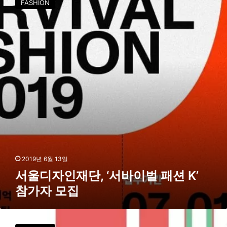
FASHION
업
디
세
자
일
인
개
재
최
단
,
‘
서
바
이
벌
패
션
K
’
2019년 6월 13일
참
서울디자인재단, ‘서바이벌 패션 K’
가
참가자 모집
자
모
집
서
울