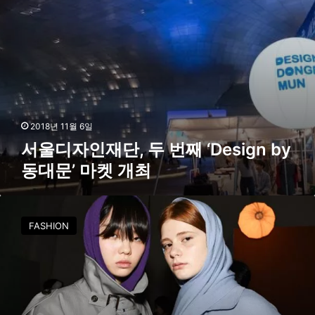
두
번
째
‘
D
e
s
i
g
2018년 11월 6일
n
서울디자인재단, 두 번째 ‘Design by
b
동대문’ 마켓 개최
y
동
대
2
문
0
’
FASHION
1
마
9
켓
S
개
/
최
S