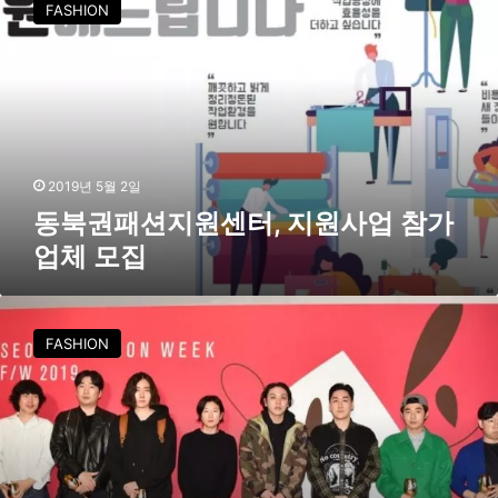
FASHION
권
패
션
지
원
센
터
,
2019년 5월 2일
지
동북권패션지원센터, 지원사업 참가
원
업체 모집
사
업
참
2
가
0
FASHION
업
1
체
9
모
F
집
/
W
서
울