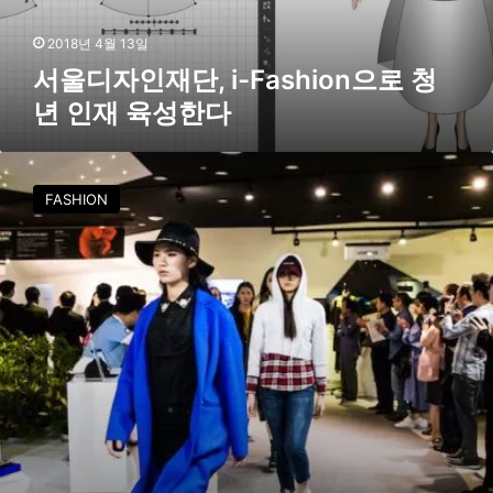
i
-
2018년 4월 13일
F
서울디자인재단, i-Fashion으로 청
a
년 인재 육성한다
s
h
i
G
o
밸
FASHION
n
리
으
패
로
션
청
지
년
원
인
센
재
터
육
,
성
맞
한
춤
다
형
지
원