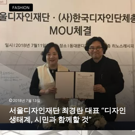
시
울
FASHION
:
디
플
자
라
인
스
재
틱
단
없
최
는
경
서
란
울
대
’
표
포
“
럼
디
개
자
최
인
생
2018년 7월 13일
태
서울디자인재단 최경란 대표 “디자인
계
생태계, 시민과 함께할 것”
,
시
민
서