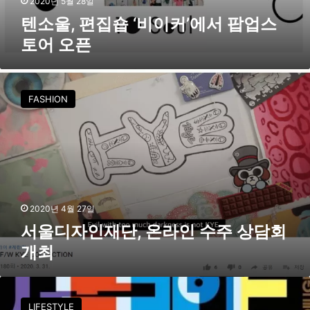
2020년 5월 28일
커
텐소울, 편집숍 ‘비이커’에서 팝업스
’
토어 오픈
에
서
팝
서
업
울
FASHION
스
디
토
자
어
인
오
재
픈
단
,
온
라
2020년 4월 27일
인
서울디자인재단, 온라인 수주 상담회
수
개최
주
상
담
서
회
울
LIFESTYLE
개