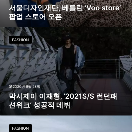
o
서울디자인재단, 베를린 ‘Voo store’
r
팝업 스토어 오픈
e
’
팝
막
업
시
스
FASHION
제
토
이
어
이
오
재
픈
형
,
‘
2
2020년 9월 23일
0
막시제이 이재형, ‘2021S/S 런던패
2
션위크’ 성공적 데뷔
1
S
/
서
S
울
FASHION
런
패