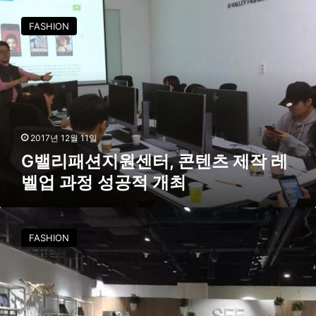
G
메
밸
FASHION
이
리
드
패
인
션
서
지
울
원
페
센
어
터
’
,
2017년 12월 11일
콘
G밸리패션지원센터, 콘텐츠 제작 레
텐
벨업 과정 성공적 개최
츠
제
작
서
레
울
FASHION
벨
디
업
자
과
인
정
재
성
단
공