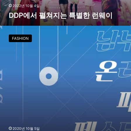
별
2022년 10월 4일
한
DDP에서 펼쳐지는 특별한 런웨이
런
웨
이
G
밸
FASHION
리
위
크
패
션
페
스
티
벌
,
라
이
브
커
머
2020년 10월 5일