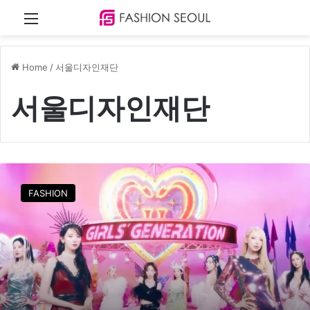
Menu
Home
/
서울디자인재단
서울디자인재단
D
D
FASHION
P
에
서
펼
쳐
지
는
특