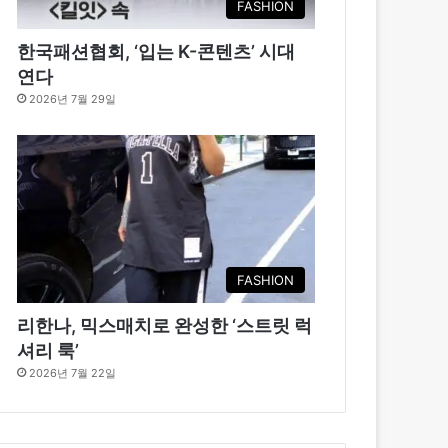
FASHION
한국패션협회, ‘입는 K-콘텐츠’ 시대
연다
2026년 7월 29일
FASHION
리한나, 믹스매치로 완성한 ‘스트릿 럭
셔리 룩’
2026년 7월 22일