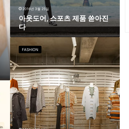
2016년 3월 25일
아웃도어, 스포츠 제품 쏟아진
다
H
&
FASHION
M
S
T
U
D
I
O
2
0
1
6
S
/