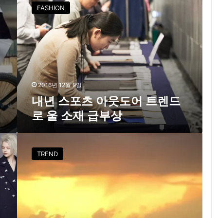
년
신
FASHION
스
’
포
츠
아
웃
도
어
트
2016년 12월 9일
렌
내년 스포츠 아웃도어 트렌드
드
로 울 소재 급부상
로
울
소
A
재
O
TREND
급
A
부
∙
상
트
와
이
스