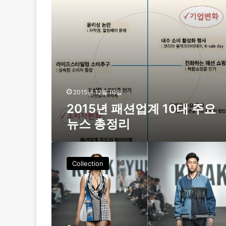
’
계
1
0
대
주
요
뉴
스
총
2015년 12월 10일
정
2015년 패션업계 10대 주요
리
뉴스 총정리
[
헤
Collection
라
S
F
W
2
D