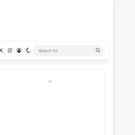
cebook
X
Instagram
Log In
Switch skin
Search
for
AD