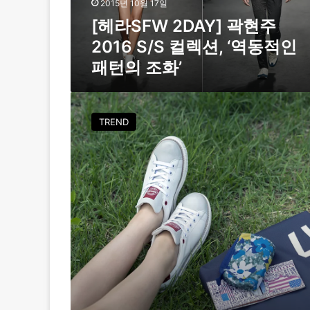
2015년 10월 17일
A
[헤라SFW 2DAY] 곽현주
Y
]
2016 S/S 컬렉션, ‘역동적인
곽
패턴의 조화’
현
주
2
메
0
가
TREND
1
트
6
렌
S
드
/
‘
S
스
컬
포
렉
티
션
룩
,
’
‘
어
역
떻
동
게
적
입