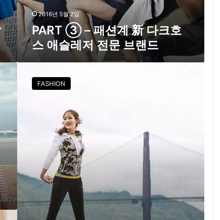
계
新
2016년 5월 2일
다
발
PART ③ – 패션계 新 다크호
크
스 애슬레저 전문 브랜드
호
스
애
아
슬
웃
FASHION
레
도
저
어
전
,
문
스
브
포
랜
츠
드
제
품
쏟
아
진
다