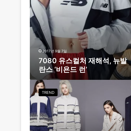
재
해
석
,
뉴
발
란
스
‘
2017년 9월 7일
비
7080 유스컬처 재해석, 뉴발
욘
란스 ‘비욘드 런’
드
런
’
[
S
TREND
T
Y
L
E
T
A