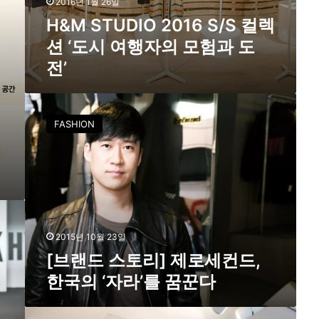
2016년 1월 26일
S
컬
H&M STUDIO 2016 S/S 컬렉
렉
션 ‘도시 여행자의 모험과 도
션
전’
‘
도
시
[
여
브
행
FASHION
랜
자
드
의
스
모
토
험
리
과
]
도
제
전
로
2015년 10월 23일
’
세
[브랜드 스토리] 제로세컨드,
컨
한국의 ‘자라’를 꿈꾼다
드
,
한
H