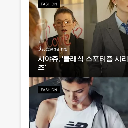
야
FASHION
쥬
,
‘
클
래
식
스
포
2022년 3월 11일
티
시야쥬, ‘클래식 스포티즘 시
즘
즈’
시
리
즈
7
’
0
FASHION
8
0
유
스
컬
처