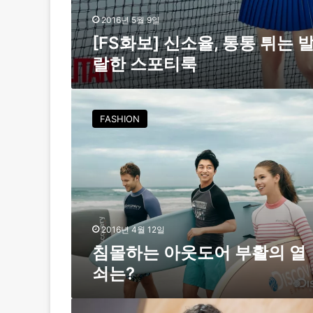
랄
한
2016년 5월 9일
스
[FS화보] 신소율, 통통 튀는 
포
랄한 스포티룩
티
룩
침
몰
FASHION
하
는
아
웃
도
어
부
활
2016년 4월 12일
의
침몰하는 아웃도어 부활의 열
열
쇠는?
쇠
는
?
라