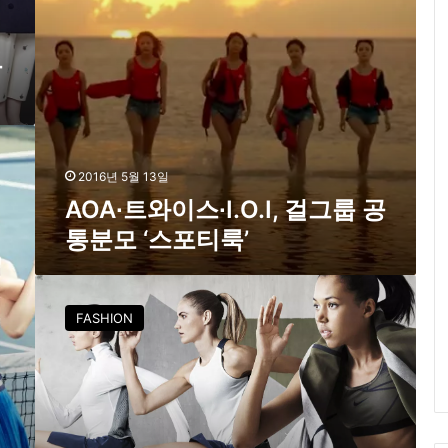
∙
I
.
드
O
.
I
,
걸
그
2016년 5월 13일
룹
AOA∙트와이스∙I.O.I, 걸그룹 공
공
통분모 ‘스포티룩’
통
분
모
P
‘
A
스
FASHION
R
포
T
티
③
룩
–
’
패
션