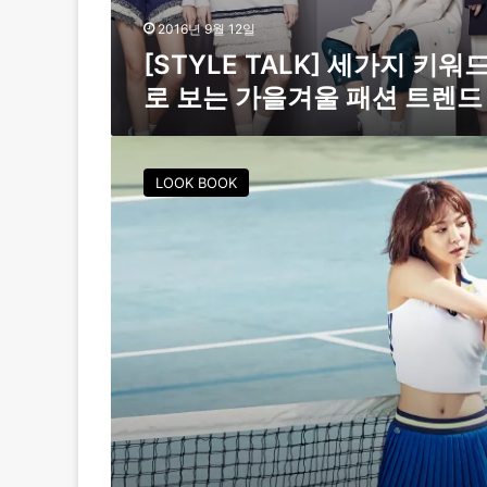
L
K
2016년 9월 12일
]
[STYLE TALK] 세가지 키워
세
로 보는 가을겨울 패션 트렌드
가
지
키
[
워
F
LOOK BOOK
드
S
로
화
보
보
는
]
가
신
을
소
겨
율
울
,
패
통
션
통
트
튀
렌
는
드
발