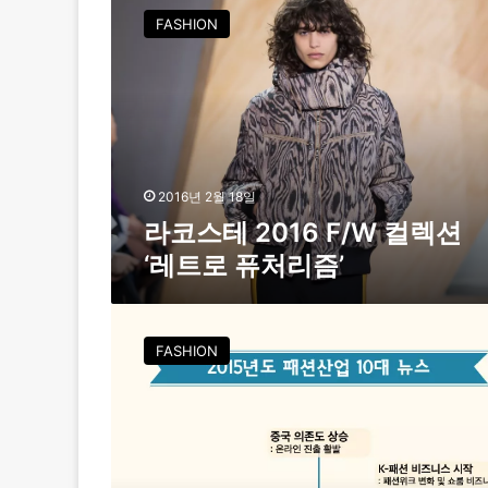
코
FASHION
스
테
2
0
1
6
F
/
2016년 2월 18일
W
라코스테 2016 F/W 컬렉션
컬
‘레트로 퓨처리즘’
렉
션
‘
2
레
0
FASHION
트
1
로
5
퓨
년
처
패
리
션
즘
업