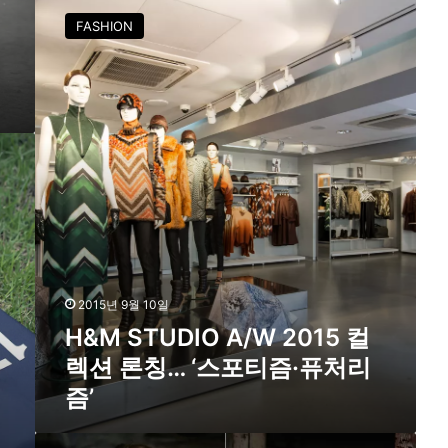
국
&
FASHION
의
M
‘
S
자
T
라
U
’
D
를
I
꿈
O
꾼
A
다
/
W
2
0
1
2015년 9월 10일
5
컬
H&M STUDIO A/W 2015 컬
렉
렉션 론칭… ‘스포티즘·퓨처리
션
즘’
론
칭
…
랙