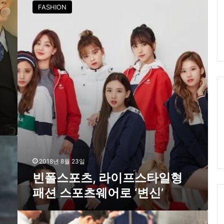
폴
FASHION
스
포
츠
,
라
이
프
스
타
리
일
형
패
션
스
포
2018년 8월 23일
츠
빈폴스포츠, 라이프스타일형
웨
패션 스포츠웨어로 ‘변신’
어
로
‘
내
변