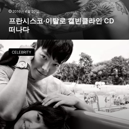
란
로
캘
2016년 4월 20일
빈
프란시스코·이탈로 캘빈클라인 CD
클
떠나다
라
인
C
[
D
F
CELEBRITY
떠
S
나
화
다
보
]
배
우
김
우
빈
,
샤
오
웬