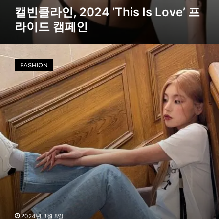
L
캘빈클라인, 2024 ’This Is Love’ 프
o
라이드 캠페인
v
e
’
있
프
지
라
FASHION
예
이
지
드
,
캠
‘
페
흰
인
티
+
청
바
지
’
클
래
식
한
2024년 3월 8일