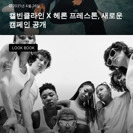
레
2021년 4월 26일
스
캘빈클라인 X 헤론 프레스톤, 새로운
톤
캠페인 공개
,
새
로
캘
운
빈
LOOK BOOK
캠
클
페
라
인
인
공
진
개
X
캘
빈
클
라
인
언
더
웨
어