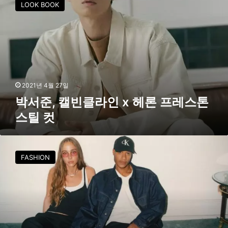
LOOK BOOK
준
,
캘
빈
클
라
인
x
2021년 4월 27일
헤
박서준, 캘빈클라인 x 헤론 프레스톤
론
스틸 컷
프
레
스
캘
톤
빈
FASHION
스
클
틸
라
컷
인
X
헤
론
프