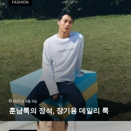
FASHION
룩
의
정
석
,
장
기
용
데
일
리
룩
2021년 8월 9일
훈남룩의 정석, 장기용 데일리 룩
박
서