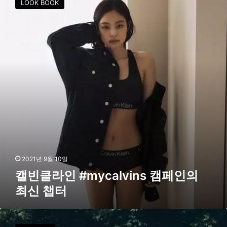
LOOK BOOK
션
클
으
라
로
인
#
m
y
c
a
l
v
i
n
s
캠
페
2021년 9월 10일
인
캘빈클라인 #mycalvins 캠페인의
의
최신 챕터
최
신
챕
훈
터
남