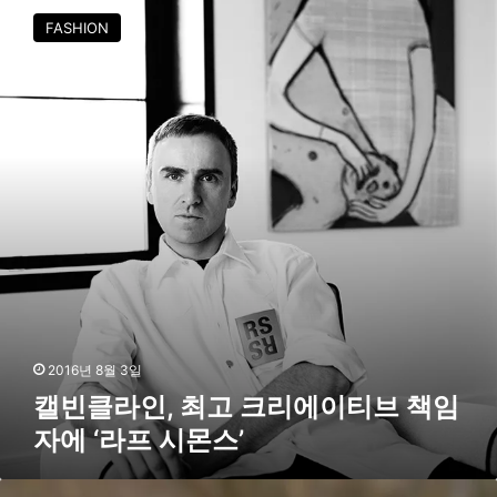
모
빈
FASHION
델
클
로
라
인
,
최
고
크
리
에
이
티
브
책
임
자
2016년 8월 3일
에
캘빈클라인, 최고 크리에이티브 책임
‘
자에 ‘라프 시몬스’
라
프
시
[