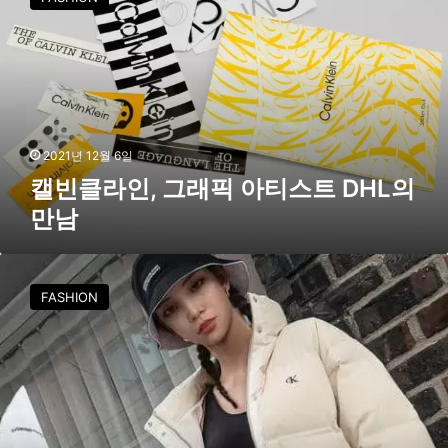
클
라
인
,
그
래
픽
아
2021년 12월 6일
티
캘빈클라인, 그래픽 아티스트 DHL의
스
만남
트
D
H
로
L
지
FASHION
의
가
만
선
남
보
이
는
캘
빈