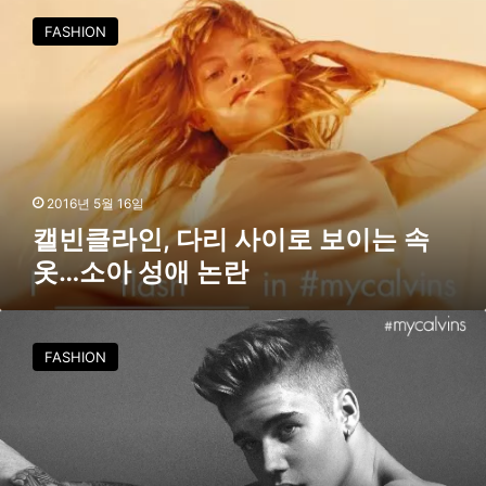
라
빈
인
FASHION
클
과
라
‘
인
애
,
틋
다
’
리
사
이
2016년 5월 16일
로
캘빈클라인, 다리 사이로 보이는 속
보
옷…소아 성애 논란
이
는
속
프
옷
란
FASHION
…
시
소
스
아
코
성
·
애
이
논
탈