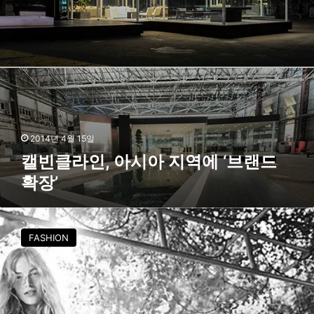
시
론
아
칭
지
역
에
‘
브
랜
드
확
2014년 4월 15일
장
캘빈클라인, 아시아 지역에 ‘브랜드
’
확장’
캘
빈
FASHION
클
라
인
,
2