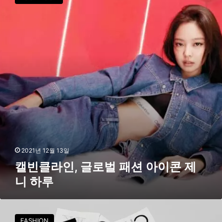
클
스
라
타
인
일
,
링
글
로
벌
패
션
아
이
콘
제
니
하
2021년 12월 13일
루
캘빈클라인, 글로벌 패션 아이콘 제
니 하루
캘
빈
FASHION