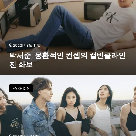
의
캘
빈
클
라
인
진
2022년 3월 11일
화
박서준, 몽환적인 컨셉의 캘빈클라인
보
진 화보
캘
빈
FASHION
클
라
인
,
2
0
2
2