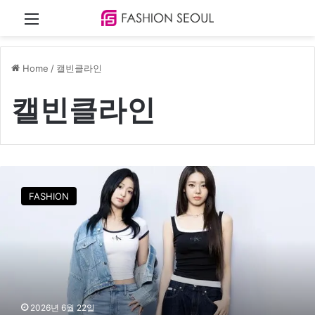
Menu
Home
/
캘빈클라인
캘빈클라인
“
성
FASHION
수
에
뜬
K
-
팝
대
세
2026년 6월 22일