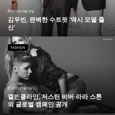
출
신
2015년 6월 29일
’
김우빈, 완벽한 수트핏 ‘역시 모델 출
신’
캘
빈
FASHION
클
라
인
,
저
스
틴
비
2015년 1월 8일
버
캘빈클라인, 저스틴 비버·라라 스톤
·
의 글로벌 캠페인 공개
라
라
스