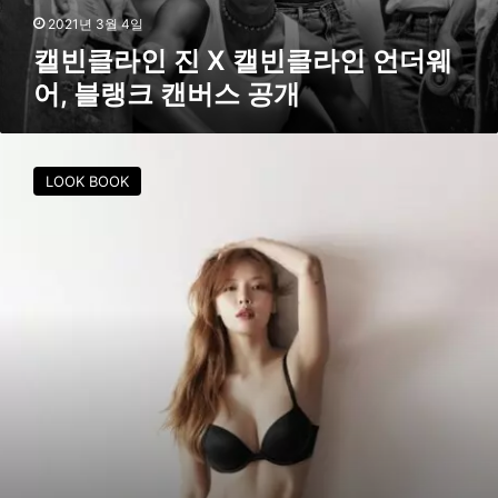
,
2021년 3월 4일
블
캘빈클라인 진 X 캘빈클라인 언더웨
랭
어, 블랭크 캔버스 공개
크
캔
버
현
스
아
공
LOOK BOOK
&
개
던
언
더
웨
어
화
보
공
개