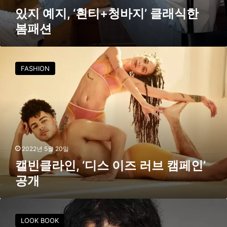
봄
있지 예지, ‘흰티+청바지’ 클래식한
패
봄패션
션
캘
빈
FASHION
클
라
인
,
‘
디
스
이
2022년 5월 20일
즈
캘빈클라인, ‘디스 이즈 러브 캠페인’
러
공개
브
캠
페
캘
인
빈
LOOK BOOK
’
클