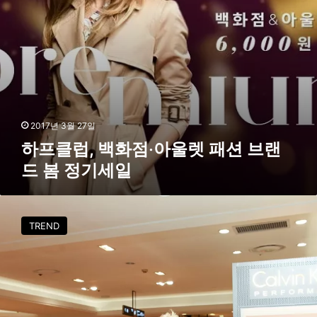
‧
아
울
렛
패
션
브
랜
드
2017년 3월 27일
봄
하프클럽, 백화점‧아울렛 패션 브랜
정
드 봄 정기세일
기
세
일
[
d
TREND
a
i
l
y
l
o