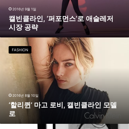
포
먼
2016년 9월 1일
스
캘빈클라인, ‘퍼포먼스’로 애슬레저
’
시장 공략
로
애
슬
‘
레
할
FASHION
저
리
시
퀸
장
’
공
마
략
고
로
비
,
2016년 8월 10일
캘
‘할리퀸’ 마고 로비, 캘빈클라인 모델
빈
로
클
라
인
캘