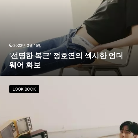
의
섹
시
한
언
더
2022년 3월 15일
웨
‘선명한 복근’ 정호연의 섹시한 언더
어
웨어 화보
화
보
박
서
LOOK BOOK
준
,
몽
환
적
인
컨
셉