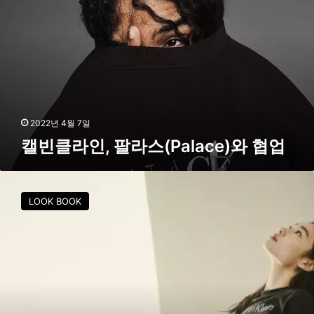
공
라
개
인
,
팔
라
스
(
P
2022년 4월 7일
a
캘빈클라인, 팔라스(Palace)와 협업
l
a
c
‘
e
선
LOOK BOOK
)
명
와
한
협
복
업
근
’
정
호
연