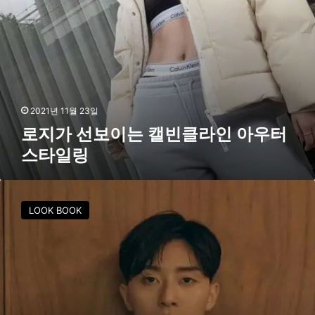
클
라
인
아
우
터
스
타
2021년 11월 23일
일
로지가 선보이는 캘빈클라인 아우터
링
스타일링
캘
빈
LOOK BOOK
클
라
인
X
헤
론
프