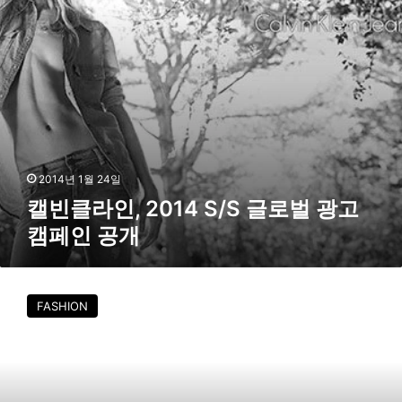
0
1
4
S
/
S
글
로
벌
광
2014년 1월 24일
고
캘빈클라인, 2014 S/S 글로벌 광고
캠
캠페인 공개
페
인
공
캘
개
빈
FASHION
클
라
인
,
아