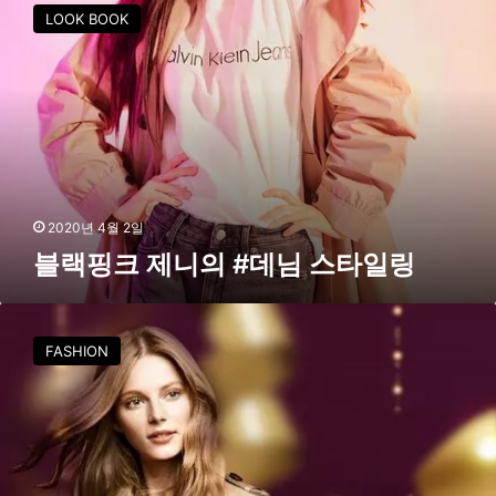
랙
LOOK BOOK
핑
크
제
니
의
#
데
님
스
2020년 4월 2일
타
블랙핑크 제니의 #데님 스타일링
일
링
하
프
FASHION
클
럽
,
백
화
점