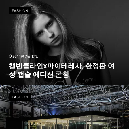
캘
톤
빈
FASHION
의
클
글
라
로
인
벌
x
캠
마
페
이
인
테
공
레
2014년 7월 17일
개
사
캘빈클라인x마이테레사, 한정판 여
,
성 캡슐 에디션 론칭
한
정
판
캘
여
빈
FASHION
성
클
캡
라
슐
인
에
,
디
아
션