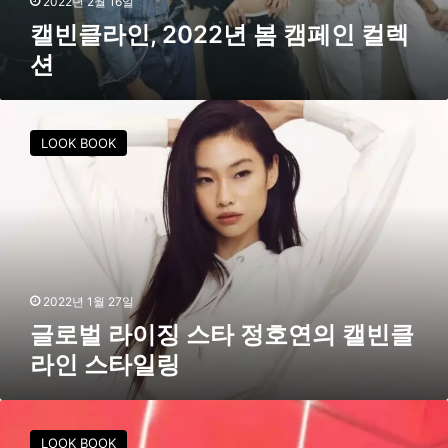
2022년 2월 16일
년
캘빈클라인, 2022년 봄 캠페인 컬렉
봄
션
캠
페
인
글
컬
로
LOOK BOOK
렉
벌
션
라
이
징
스
타
정
호
2022년 1월 27일
연
글로벌 라이징 스타 정호연의 캘빈클
의
라인 스타일링
캘
빈
클
캘
라
빈
LOOK BOOK
인