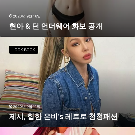
2020년 9월 16일
현아 & 던 언더웨어 화보 공개
제
시
LOOK BOOK
,
힙
한
은
비
’
s
레
트
2020년 9월 11일
로
제시, 힙한 은비’s 레트로 청청패션
청
청
패
블
션