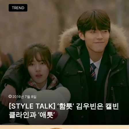
몬
S
스
TREND
T
’
Y
L
E
T
A
L
K
]
‘
함
틋
’
김
우
2016년 7월 8일
빈
[STYLE TALK] ‘함틋’ 김우빈은 캘빈
은
클라인과 ‘애틋’
캘
빈
클
캘