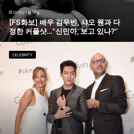
과
다
2016년 1월 14일
정
[FS화보] 배우 김우빈, 샤오 웬과 다
한
정한 커플샷…“신민아, 보고 있나?”
커
플
샷
김
…
우
“
CELEBRITY
빈
신
,
민
완
아
벽
,
한
보
수
고
트
있
핏
나
‘
?
역
”
시
모
델