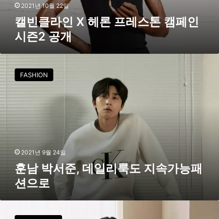
레
2021년 10월 22일
스
캘빈클라인 X 헤론 프레스톤 캠페인
톤
시즌2 공개
캠
페
인
훈
시
남
FASHION
즌
박
2
서
공
준
개
,
데
일
리
룩
2021년 9월 24일
도
훈남 박서준, 데일리룩도 지속가능패
지
션으로
속
가
능
캘
패
빈