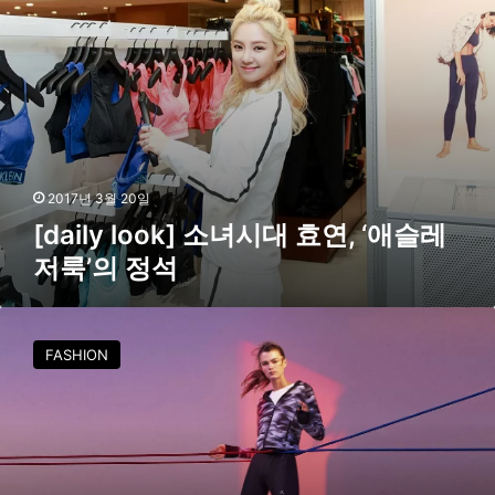
o
k
]
소
녀
시
대
효
연
2017년 3월 20일
,
[daily look] 소녀시대 효연, ‘애슬레
‘
저룩’의 정석
애
슬
레
캘
저
빈
룩
FASHION
클
’
라
의
인
정
,
석
‘
퍼