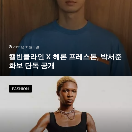
레
스
톤
,
박
서
준
화
2021년 11월 3일
보
캘빈클라인 X 헤론 프레스톤, 박서준
단
화보 단독 공개
독
공
개
캘
빈
FASHION
클
라
인
X
헤
론
프