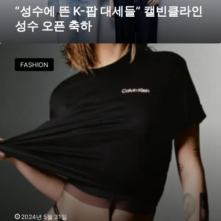
들
“성수에 뜬 K-팝 대세들” 캘빈클라인
”
성수 오픈 축하
캘
빈
클
캘
라
빈
FASHION
인
클
성
라
수
인
오
,
픈
2
축
0
하
2
4
’
T
h
i
s
I
s
2024년 5월 31일