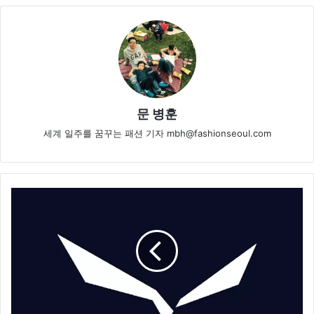
문 병훈
세계 일주를 꿈꾸는 패션 기자 mbh@fashionseoul.com
K
2
코
리
아
,
아
웃
도