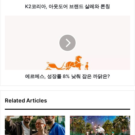
어
K2코리아, 아웃도어 브랜드 살레와 론칭
브
랜
에
드
르
살
메
레
스
와
,
론
성
칭
장
률
8
%
에르메스, 성장률 8% 낮춰 잡은 까닭은?
낮
춰
잡
Related Articles
은
까
닭
은
?