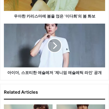
마
에
봄
을
우아한 카리스마에 봄을 얹은 ‘이다희’의 봄 화보
얹
은
아
‘이
이
다
더,
희’의
스
봄
포
화
티
보
한
애
슬
레
아이더, 스포티한 애슬레저 ‘제니엄 애슬레틱 라인’ 공개
저
‘제
니
Related Articles
엄
애
슬
레