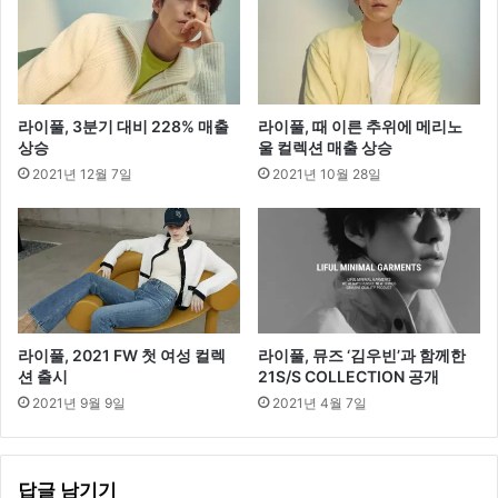
틱
라
인’
공
개
라이풀, 3분기 대비 228% 매출
라이풀, 때 이른 추위에 메리노
상승
울 컬렉션 매출 상승
2021년 12월 7일
2021년 10월 28일
라이풀, 2021 FW 첫 여성 컬렉
라이풀, 뮤즈 ‘김우빈’과 함께한
션 출시
21S/S COLLECTION 공개
2021년 9월 9일
2021년 4월 7일
답글 남기기