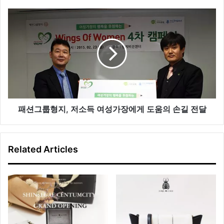
쇼
핑
패
진
션
출
그
…
룹
여
형
성
지
복
,
‘
저
에
소
디
득
패션그룹형지, 저소득 여성가장에게 도움의 손길 전달
티
여
드
성
’
가
Related Articles
론
장
칭
에
게
도
움
의
손
길