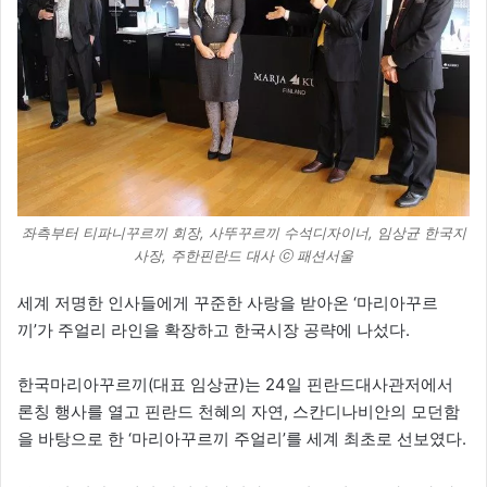
o
n
X
좌측부터 티파니꾸르끼 회장, 사뚜꾸르끼 수석디자이너, 임상균 한국지
사장, 주한핀란드 대사 ⓒ 패션서울
세계 저명한 인사들에게 꾸준한 사랑을 받아온 ‘마리아꾸르
끼’가 주얼리 라인을 확장하고 한국시장 공략에 나섰다.
한국마리아꾸르끼(대표 임상균)는 24일 핀란드대사관저에서
론칭 행사를 열고 핀란드 천혜의 자연, 스칸디나비안의 모던함
을 바탕으로 한 ‘마리아꾸르끼 주얼리’를 세계 최초로 선보였다.