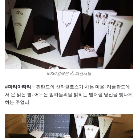
#036컬렉션 ⓒ 패션서울
#마리아타티
– 핀란드의 산타클로스가 사는 마을, 라플란드에
서 온 맑은 별. 어두은 밤하늘의을 밝히는 별처럼 당신을 빛나게
하는 주얼리