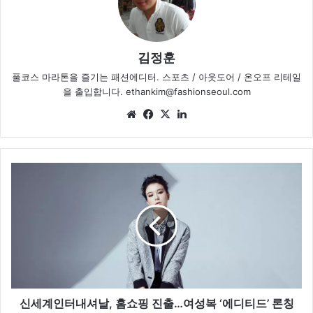
김정훈
풀코스 마라톤을 즐기는 패션에디터. 스포츠 / 아웃도어 / 온오프 리테일
을 출입합니다. ethankim@fashionseoul.com
We
Fa
X
Lin
bsi
ce
ke
te
bo
dIn
ok
신
세
계
인
터
내
셔
날
,
홈
신세계인터내셔날, 홈쇼핑 진출…여성복 ‘에디티드’ 론칭