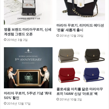
전
달
마리아 꾸르기, 리미티드 에디션
명품 브랜드 마리아꾸르끼, 신세
‘핀율’ 새롭게 출시
계센텀 그랜드 오픈
2014년 12월 29일
2016년 3월 2일
콜로세움 아치를 닮은 마리아꾸
마리아 꾸르끼, 5주년 기념 ‘최대
르끼 14AW 신상 ‘아르코’ 백
50%’ 할인
2014년 10월 2일
2014년 12월 17일