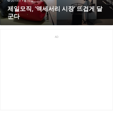
2015년 7월 15일
시
제일모직, ‘액세서리 시장’ 뜨겁게 달
장
군다
’
뜨
겁
게
달
AD
군
다