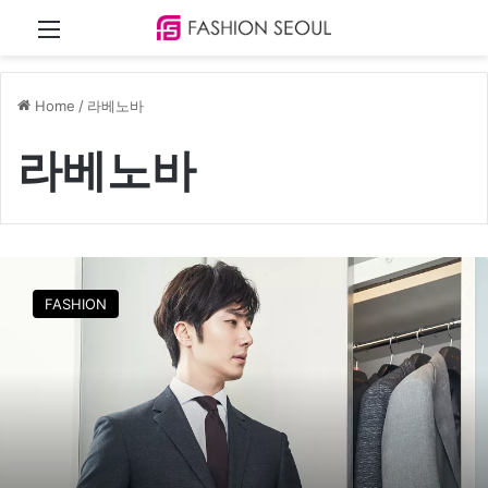
Menu
Home
/
라베노바
라베노바
2
1
FASHION
년
차
남
성
복
엠
비
오