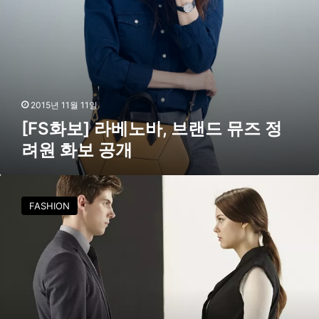
대
,
…
브
‘
랜
티
드
몰
뮤
글
즈
로
정
2015년 11월 11일
벌
려
[FS화보] 라베노바, 브랜드 뮤즈 정
’
원
입
려원 화보 공개
화
점
보
공
삼
개
성
FASHION
물
산
,
패
션
과
I
T