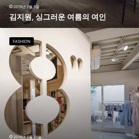
2016년 7월 8일
김지원, 싱그러운 여름의 여인
삼
성
FASHION
물
산
v
s
신
세
계
인
터
…
중
국
패
션
시
2016년 5월 31일