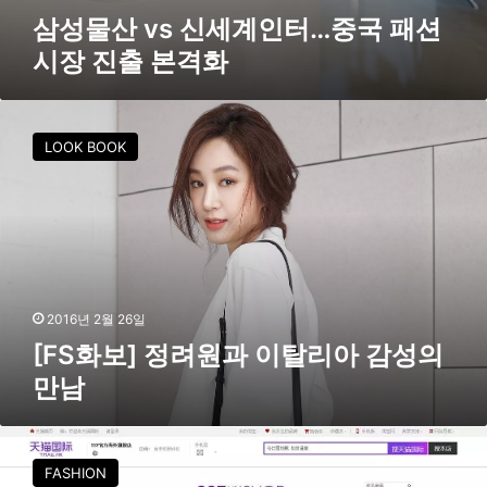
장
삼성물산 vs 신세계인터…중국 패션
진
시장 진출 본격화
출
본
격
[
화
F
LOOK BOOK
S
화
보
]
정
려
원
과
2016년 2월 26일
이
[FS화보] 정려원과 이탈리아 감성의
탈
만남
리
아
감
삼
성
성
FASHION
의
물