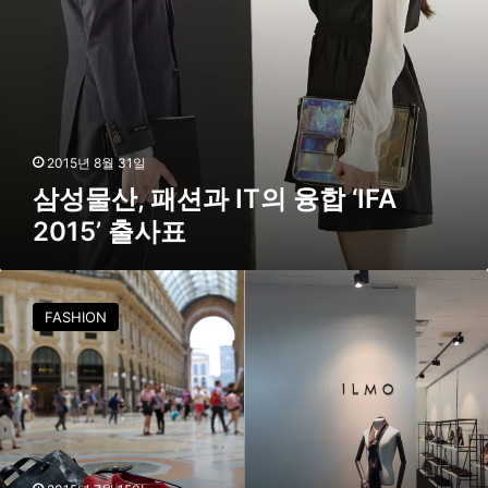
의
융
합
‘
I
F
A
2015년 8월 31일
2
삼성물산, 패션과 IT의 융합 ‘IFA
0
2015’ 출사표
1
5
’
제
출
일
사
FASHION
모
표
직
,
‘
액
세
서
리