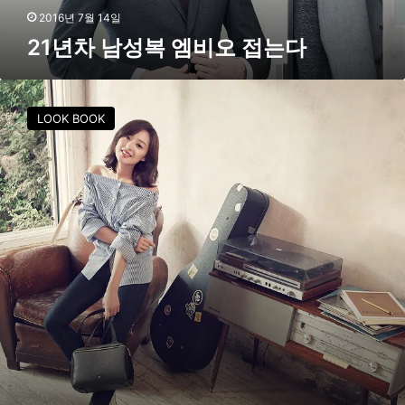
접
2016년 7월 14일
는
21년차 남성복 엠비오 접는다
다
김
지
LOOK BOOK
원
,
싱
그
러
운
여
름
의
여
인