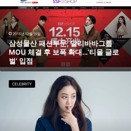
만
산
남
패
션
부
문
2015년 12월 15일
,
삼성물산 패션부문, 알리바바그룹
알
리
MOU 체결 후 보폭 확대…‘티몰 글로
바
벌’ 입점
바
그
룹
[
M
F
CELEBRITY
O
S
U
화
체
보
결
]
후
라
보
베
폭
노
확
바