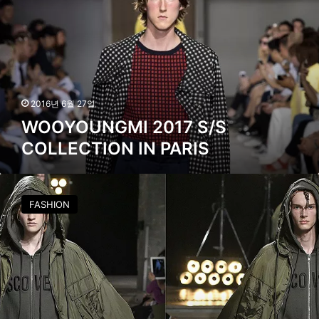
즈
Y
컬
O
렉
U
션
N
G
M
I
2016년 6월 27일
2
WOOYOUNGMI 2017 S/S
0
COLLECTION IN PARIS
1
7
S
J
/
u
FASHION
S
u
C
n
O
.
L
J
L
2
E
0
C
1
T
7