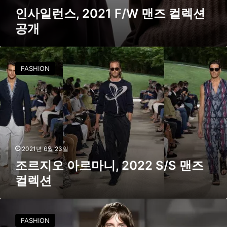
션
인사일런스, 2021 F/W 맨즈 컬렉션
공
공개
개
조
르
FASHION
지
오
아
르
마
니
,
2
2021년 6월 23일
0
조르지오 아르마니, 2022 S/S 맨즈
2
컬렉션
2
S
/
W
S
O
FASHION
맨
O