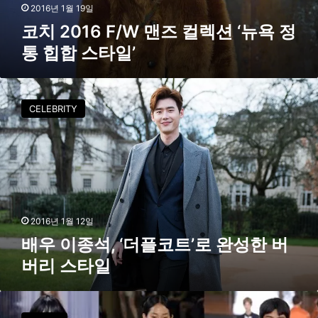
맨
2016년 1월 19일
즈
코치 2016 F/W 맨즈 컬렉션 ‘뉴욕 정
컬
통 힙합 스타일’
렉
션
‘
배
뉴
우
CELEBRITY
욕
이
정
종
통
석
힙
,
합
‘
스
더
타
플
일
코
2016년 1월 12일
’
트
배우 이종석, ‘더플코트’로 완성한 버
’
버리 스타일
로
완
성
올
한
해