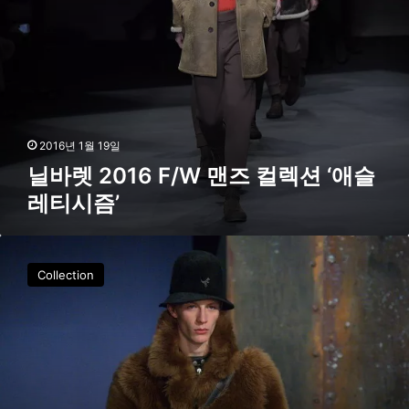
W
맨
즈
컬
렉
션
‘
애
2016년 1월 19일
슬
닐바렛 2016 F/W 맨즈 컬렉션 ‘애슬
레
레티시즘’
티
시
즘
코
’
치
Collection
2
0
1
6
F
/
W