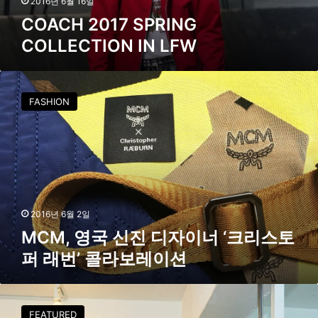
2016년 6월 16일
O
P
COACH 2017 SPRING
N
R
I
COLLECTION IN LFW
I
N
N
M
G
M
F
C
C
W
FASHION
O
M
L
,
L
영
E
국
C
신
T
진
I
디
O
자
2016년 6월 2일
N
이
MCM, 영국 신진 디자이너 ‘크리스토
I
너
N
퍼 래번’ 콜라보레이션
‘
L
크
F
리
컨
W
스
셉
FEATURED
토