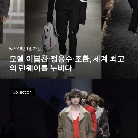
∙
조
환
,
세
계
최
고
2016년 1월 27일
의
모델 이봄찬∙정용수∙조환, 세계 최고
런
의 런웨이를 누비다
웨
이
를
닐
누
바
비
Collection
렛
다
2
0
1
6
F
/