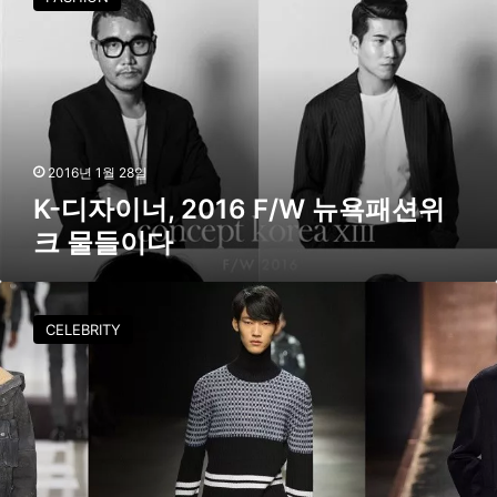
디
패
자
션
이
위
너
크
,
이
2
야
0
기
1
2016년 1월 28일
6
K-디자이너, 2016 F/W 뉴욕패션위
F
크 물들이다
/
W
뉴
모
욕
델
CELEBRITY
패
이
션
봄
위
찬
크
∙
물
정
들
용
이
수
다