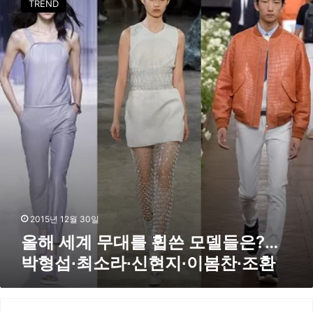
TREND
버
세
버
계
리
무
스
대
타
를
일
휩
쓴
모
델
들
은
?
…
박
형
2015년 12월 30일
섭
올해 세계 무대를 휩쓴 모델들은?…
∙
박형섭∙최소라∙신현지∙이봄찬∙조환
최
소
라
∙