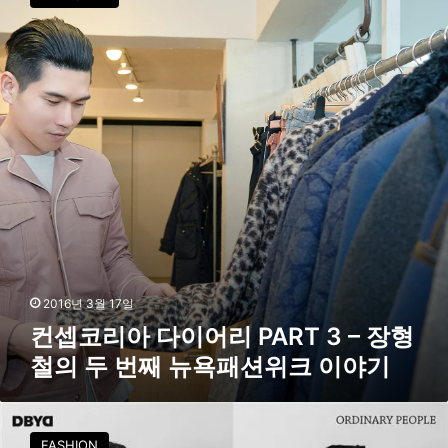
코
퍼
리
래
아
번
다
’
이
콜
어
라
리
보
P
레
A
이
R
션
T
3
–
장
형
2016년 3월 17일
철
컨셉코리아 다이어리 PART 3 – 장형
의
철의 두 번째 뉴욕패션위크 이야기
두
번
째
K
뉴
-
욕
FASHION