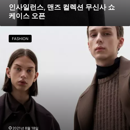
스
인사일런스, 맨즈 컬렉션 무신사 쇼
오
케이스 오픈
픈
인
사
FASHION
일
런
스
,
2
0
2
1
F
/
W
맨
즈
컬
렉
2021년 8월 18일