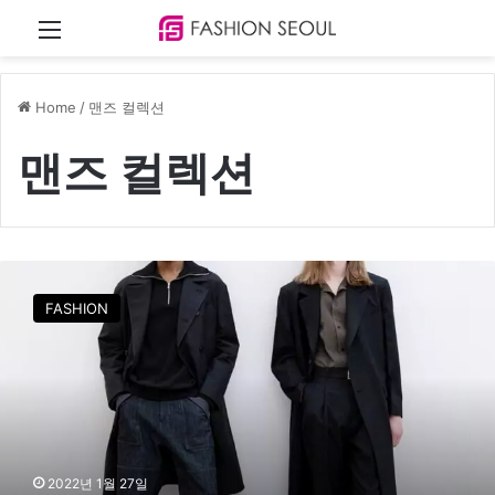
Menu
Home
/
맨즈 컬렉션
맨즈 컬렉션
인
사
FASHION
일
런
스
,
2
0
2
2
2022년 1월 27일