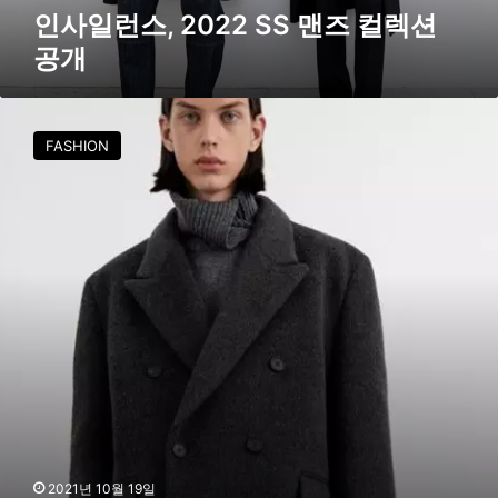
S
인사일런스, 2022 SS 맨즈 컬렉션
S
공개
맨
즈
컬
인
렉
사
FASHION
션
일
공
런
개
스
,
맨
즈
컬
렉
션
무
신
사
쇼
케
이
2021년 10월 19일