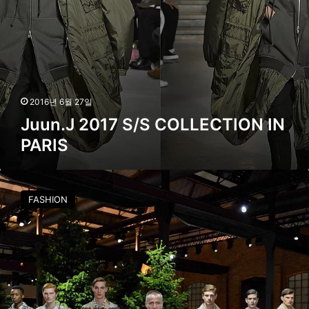
I
S
O
/
N
S
I
C
N
O
P
L
A
L
2016년 6월 27일
R
E
Juun.J 2017 S/S COLLECTION IN
I
C
S
PARIS
T
I
O
M
N
O
I
FASHION
N
N
C
P
L
A
E
R
R
I
G
S
A
M