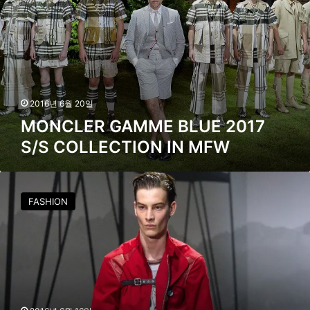
M
E
B
L
U
E
2
2016년 6월 20일
0
MONCLER GAMME BLUE 2017
1
S/S COLLECTION IN MFW
7
S
/
C
S
O
C
FASHION
A
O
C
L
H
L
2
E
0
C
1
T
7
I
S