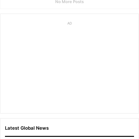
No More Posts
신
현
지
∙
AD
이
봄
찬
∙
조
환
Latest Global News