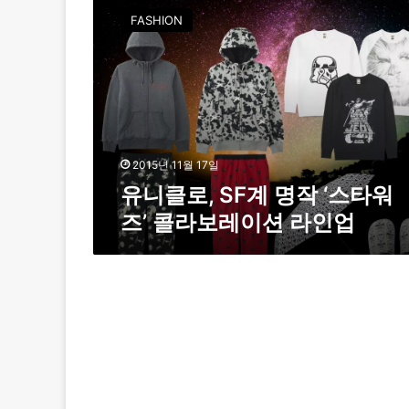
포
니
FASHION
스
클
’
로
콜
,
라
S
보
F
레
계
이
명
션
작
2015년 11월 17일
‘
유니클로, SF계 명작 ‘스타워
스
즈’ 콜라보레이션 라인업
타
워
즈
’
콜
라
보
레
이
션