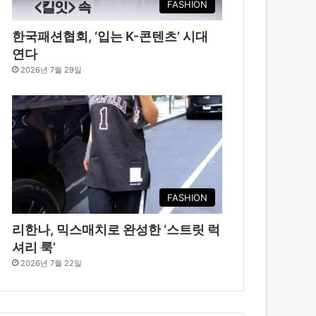
FASHION
한국패션협회, ‘입는 K-콘텐츠’ 시대
연다
2026년 7월 29일
FASHION
리한나, 믹스매치로 완성한 ‘스트릿 럭
셔리 룩’
2026년 7월 22일