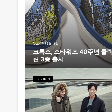
4
0
주
년
콜
렉
션
3
종
2017년 5월 16일
출
크록스, 스타워즈 40주년 콜
시
션 3종 출시
빈
폴
FASHION
아
웃
도
어
,
영