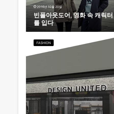
화
속
2016년 10월 20일
캐
빈폴아웃도어, 영화 속 캐릭터
릭
를 입다
터
를
입
디
다
자
FASHION
인
유
나
이
티
드
,
대
리
점
오
픈
요