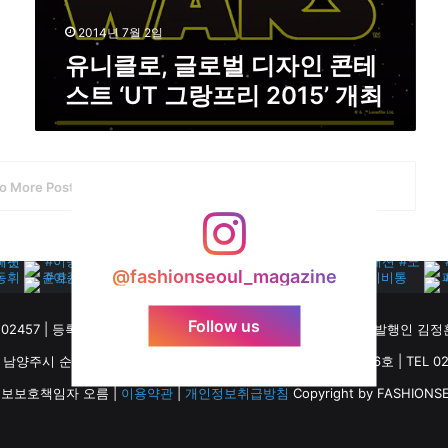
‘
U
2014년 7월 2일
T
유니클로, 글로벌 디자인 콘테
그
스트 ‘UT 그랑프리 2015’ 개최
랑
프
리
2
0
o More Posts
1
5
’
개
@fashionseoul_magazine
최
Follow us
57 | 등록일 2013년 2월 8일 | 패션서울(FASHIONSEOUL) | 발행인 김정훈
주시 순화궁로 249, 별내역파라곤스퀘어 M동 19층, 15호, 16호 | TEL 02-340
보보호책임자 오름 |
이용약관
|
개인정보취급방침
Copyright by FASHIONSEO