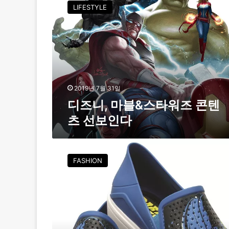
즈
LIFESTYLE
니
,
마
블
&
스
타
워
2019년 7월 31일
즈
디즈니, 마블&스타워즈 콘텐
콘
츠 선보인다
텐
츠
선
크
보
록
FASHION
인
스
다
,
스
타
워
즈