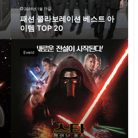
베
스
2016년 1월 11일
트
패션 콜라보레이션 베스트 아
아
이템 TOP 20
이
템
T
닥
O
터
Event
P
마
2
틴
0
,
영
화
‘
스
타
워
즈
:
깨
어