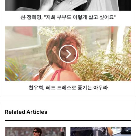
저
희
부
션‧정혜영, "저희 부부도 이렇게 살고 싶어요"
부
도
천
이
우
렇
희
게
,
살
레
고
드
싶
드
어
레
요
스
"
로
천우희, 레드 드레스로 풍기는 아우라
풍
기
는
Related Articles
아
우
라