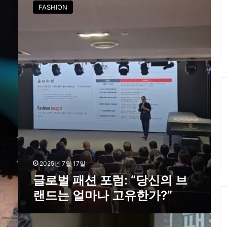
로
FASHION
벌
패
션
포
럼
:
“
당
신
의
브
랜
드
는
얼
2025년 7월 17일
마
글로벌 패션 포럼: “당신의 브
나
랜드는 얼마나 고유한가?”
고
유
한
글
가