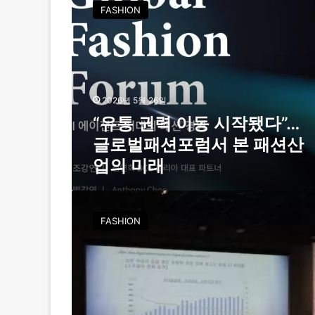
유
FASHION
통
권
력
이
동
시
2026년 5월 26일
작
“유통 권력 이동 시작됐다”…
됐
다
글로벌패션포럼서 본 패션산
”
업의 미래
…
글
로
제
벌
1
FASHION
패
1
션
회
포
글
럼
로
서
벌
본
패
패