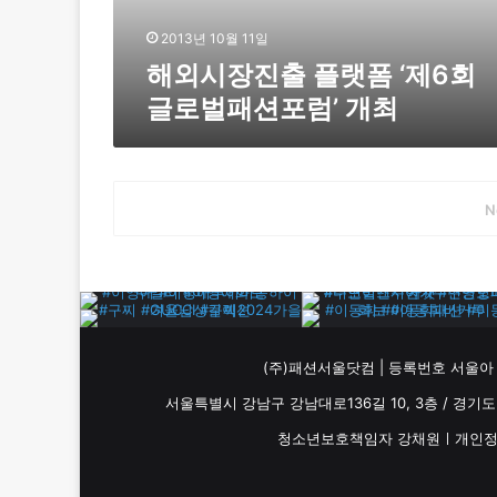
폼
‘
2013년 10월 11일
제
해외시장진출 플랫폼 ‘제6회
6
글로벌패션포럼’ 개최
회
글
로
벌
패
N
션
포
럼
’
개
최
(주)패션서울닷컴 | 등록번호 서울아 024
서울특별시 강남구 강남대로136길 10, 3층 / 경기도 남양
청소년보호책임자 강채원ㅣ개인정