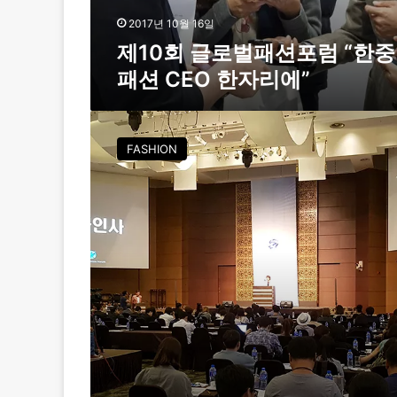
션
포
2017년 10월 16일
럼
제10회 글로벌패션포럼 “한중
“
패션 CEO 한자리에”
한
중
패
패
션
션
FASHION
C
스
E
마
O
트
한
워
자
크
리
시
에
대
”
,
준
비
는
?