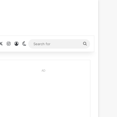
cebook
X
Instagram
Log In
Switch skin
Search
for
AD