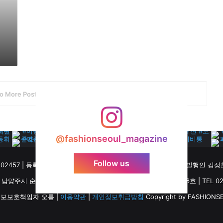
3
개
이
상
글
로
벌
브
랜
o More Posts
드
육
성
한
@fashionseoul_magazine
다
”
Follow us
57 | 등록일 2013년 2월 8일 | 패션서울(FASHIONSEOUL) | 발행인 김정훈
주시 순화궁로 249, 별내역파라곤스퀘어 M동 19층, 15호, 16호 | TEL 02-340
보보호책임자 오름 |
이용약관
|
개인정보취급방침
Copyright by FASHIONSEO