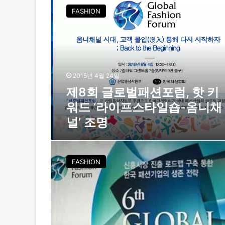
션
8
FASHION
‧
회
유
글
통
로
산
벌
업
패
의
션
미
2015년 4월 24일
포
래
제8회 글로벌패션포럼, 핫 키
럼
,
워드 ‘라이프스타일숍-옴니채
핫
널’ 조명
키
워
드
‘
‘
패
FASHION
라
션
이
,
프
빅
스
데
타
이
일
터