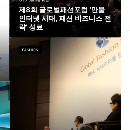
2015년 9월 10일
넷
시
제8회 글로벌패션포럼 ‘만물
대
인터넷 시대, 패션 비즈니스 전
,
략’ 성료
패
션
비
빅
즈
데
니
FASHION
이
스
터
전
주
략
제
’
로
성
한
료
글
로
벌
패
션
포
럼