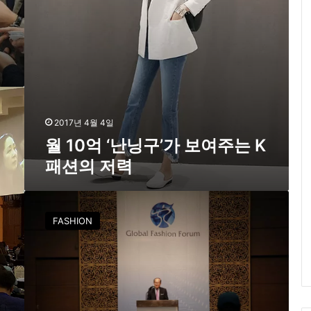
’
가
보
여
주
는
K
패
션
2017년 4월 4일
의
월 10억 ‘난닝구’가 보여주는 K
저
패션의 저력
력
한
국
FASHION
패
션
협
회
,
제