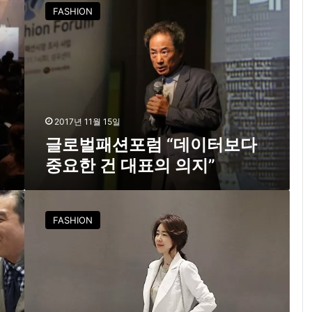
로
?
FASHION
벌
”
패
션
포
럼
“
데
이
2017년 11월 15일
터
글로벌패션포럼 “데이터보다
보
중요한 건 대표의 의지”
다
중
요
월
한
1
FASHION
건
0
대
억
표
‘
의
난
의
닝
지
구
”