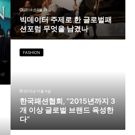
무
엇
2014년 9월 25일
을
빅데이터 주제로 한 글로벌패
남
션포럼 무엇을 남겼나
겼
나
한
국
FASHION
패
션
협
회
,
“
2013년 11월 4일
2
한국패션협회, “2015년까지 3
0
1
개 이상 글로벌 브랜드 육성한
5
다”
년
까
지