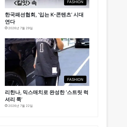
FASHION
한국패션협회, ‘입는 K-콘텐츠’ 시대
연다
2026년 7월 29일
FASHION
리한나, 믹스매치로 완성한 ‘스트릿 럭
셔리 룩’
2026년 7월 22일