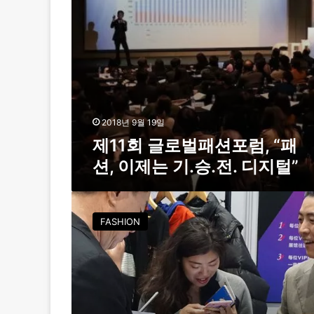
션
션
포
산
럼
업
,
의
“
미
패
래
션
,
이
2018년 9월 19일
제
제11회 글로벌패션포럼, “패
는
션, 이제는 기.승.전. 디지털”
기
.
승
제
.
1
전
FASHION
0
.
회
디
글
지
로
털
벌
”
패