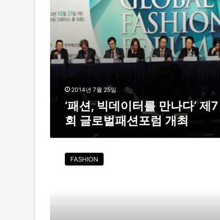
숍
를
-
만
옴
나
니
다
채
’
널
제
’
7
조
회
명
글
2014년 7월 25일
로
‘패션, 빅데이터를 만나다’ 제7
벌
회 글로벌패션포럼 개최
패
션
포
해
럼
외
개
FASHION
시
최
장
진
출
플
랫