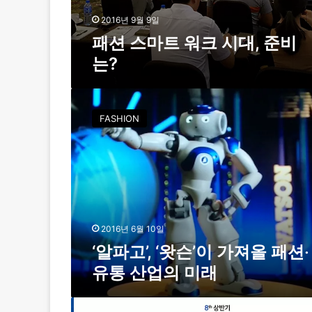
2016년 9월 9일
패션 스마트 워크 시대, 준비
는?
‘
알
FASHION
파
고
’
,
‘
왓
슨
’
2016년 6월 10일
이
‘알파고’, ‘왓슨’이 가져올 패션‧
가
유통 산업의 미래
져
올
패
제