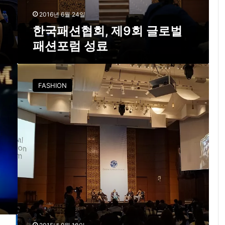
9
회
2016년 6월 24일
글
한국패션협회, 제9회 글로벌
로
패션포럼 성료
벌
패
션
제
포
8
FASHION
럼
회
성
글
료
로
벌
패
션
포
럼
‘
만
물
인
터