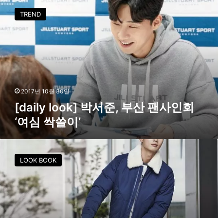
d
TREND
a
i
l
y
l
o
o
k
2017년 10월 30일
]
[daily look] 박서준, 부산 팬사인회
박
‘여심 싹쓸이’
서
준
,
‘
부
국
LOOK BOOK
산
민
팬
남
사
사
인
친
회
’
‘
박