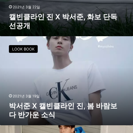
공
2021년 3월 22일
개
캘빈클라인 진 X 박서준, 화보 단독
선공개
박
서
LOOK BOOK
준
X
캘
빈
클
라
인
진
2021년 3월 19일
,
박서준 X 캘빈클라인 진, 봄 바람보
봄
다 반가운 소식
바
람
보
K
다