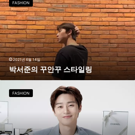
FASHION
준
의
꾸
안
꾸
스
타
일
링
2021년 6월 14일
박서준의 꾸안꾸 스타일링
인
간
FASHION
샤
넬
,
박
서
준
이