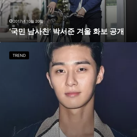
여
서
심
준
싹
겨
2017년 10월 20일
쓸
울
이
‘국민 남사친’ 박서준 겨울 화보 공개
화
’
보
공
[
개
d
TREND
a
l
i
y
l
o
o
k
]
박
서
준
,