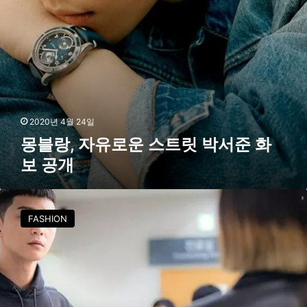
스
트
릿
박
서
준
화
보
공
2020년 4월 24일
개
몽블랑, 자유로운 스트릿 박서준 화
보 공개
‘
이
FASHION
태
원
클
라
쓰
’