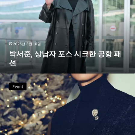
,
상
남
자
포
스
시
2025년 3월 10일
크
박서준, 상남자 포스 시크한 공항 패
한
션
공
항
패
샤
션
넬
Event
홀
리
데
이
아
이
스
링