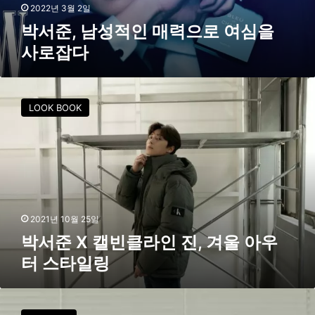
력
2022년 3월 2일
으
박서준, 남성적인 매력으로 여심을
로
사로잡다
여
심
을
박
사
서
LOOK BOOK
로
준
잡
X
다
캘
빈
클
라
인
진
2021년 10월 25일
,
박서준 X 캘빈클라인 진, 겨울 아우
겨
터 스타일링
울
아
우
훈
터
남