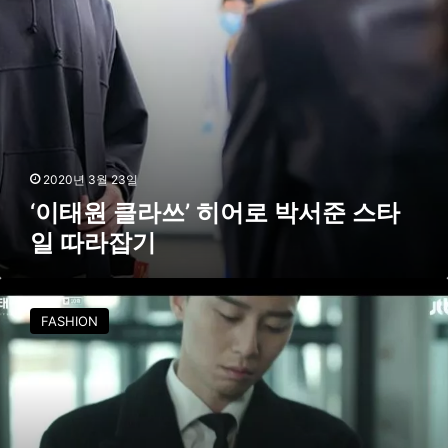
히
어
로
박
서
준
스
타
일
2020년 3월 23일
따
‘이태원 클라쓰’ 히어로 박서준 스타
라
일 따라잡기
잡
기
박
새
FASHION
로
이
의
몽
블
랑