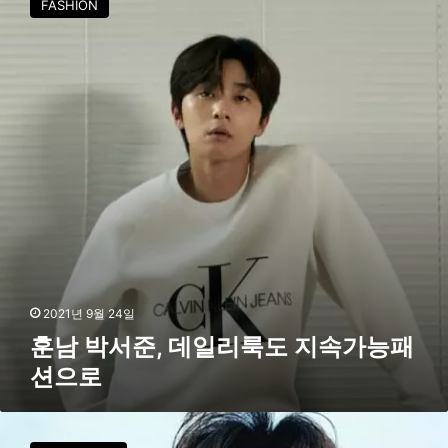
FASHION
스
박
타
서
일
준
링
,
데
일
리
룩
도
지
속
가
능
패
션
2021년 9월 24일
으
훈남 박서준, 데일리룩도 지속가능패
로
션으로
샤
넬