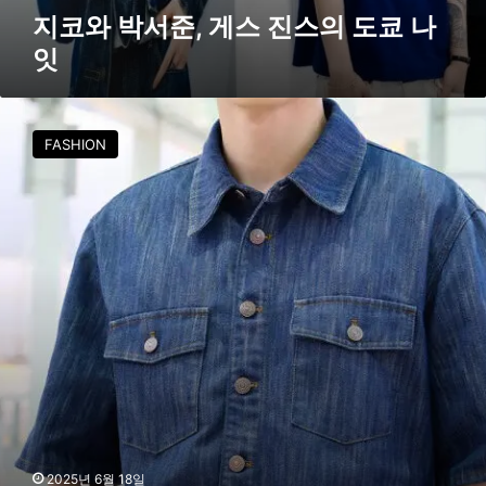
지코와 박서준, 게스 진스의 도쿄 나
잇
박
서
FASHION
준
의
공
항
데
님
룩
,
심
플
이
즈
더
베
스
2025년 6월 18일