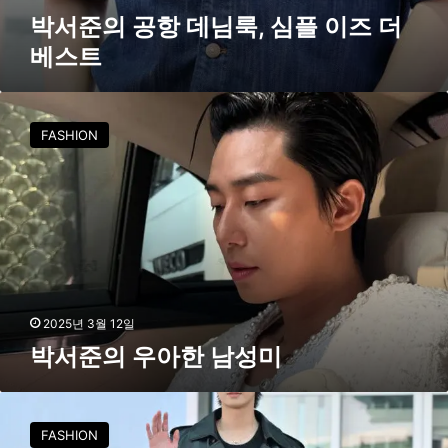
트
박서준의 공항 데님룩, 심플 이즈 더
베스트
박
서
FASHION
준
의
우
아
한
남
성
미
2025년 3월 12일
박서준의 우아한 남성미
박
서
FASHION
준