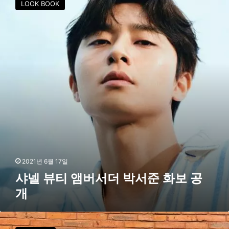
LOOK BOOK
뷰
티
앰
버
서
더
박
서
준
화
보
공
개
2021년 6월 17일
샤넬 뷰티 앰버서더 박서준 화보 공
개
박
서