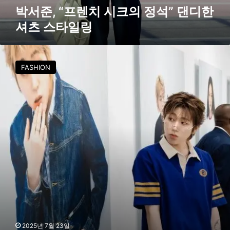
의
박서준, “프렌치 시크의 정석” 댄디한
정
셔츠 스타일링
석
”
댄
지
디
코
FASHION
한
와
셔
박
츠
서
스
준
타
,
일
게
링
스
진
스
의
도
쿄
나
잇
2025년 7월 23일