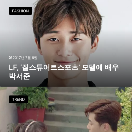
L
개
F
FASHION
…
,
‘
‘
플
질
레
스
이
튜
나
어
우
트
’
스
2017년 7월 6일
스
포
LF, ‘질스튜어트스포츠’ 모델에 배우
타
츠
트
박서준
’
모
델
[
에
t
TREND
배
v
우
s
박
t
서
y
준
l