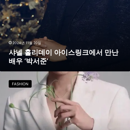
크
에
서
만
난
배
우
2024년 11월 20일
‘
샤넬 홀리데이 아이스링크에서 만난
박
배우 ‘박서준’
서
준
’
박
서
FASHION
준
X
샤
넬
,
우
아
함