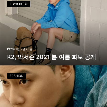
2
LOOK BOOK
반
,
가
박
운
서
소
준
식
2
0
2
1
봄
2021년 2월 23일
·
K2, 박서준 2021 봄·여름 화보 공개
여
름
화
몽
보
블
FASHION
공
랑
개
,
자
유
로
운