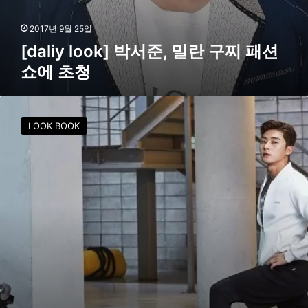
밀
란
2017년 9월 25일
구
[daliy look] 박서준, 밀란 구찌 패션
찌
쇼에 초청
패
션
쇼
박
에
서
초
LOOK BOOK
준
청
,
이
기
적
인
8
등
신
비
율