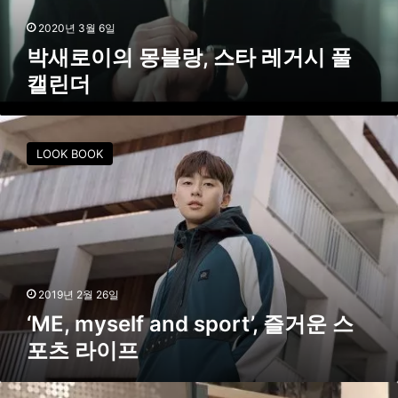
,
스
2020년 3월 6일
타
박새로이의 몽블랑, 스타 레거시 풀
레
캘린더
거
시
풀
‘
캘
M
LOOK BOOK
린
E
더
,
m
y
s
e
l
f
2019년 2월 26일
a
‘ME, myself and sport’, 즐거운 스
n
포츠 라이프
d
s
p
몽