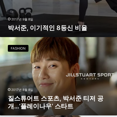
2017년 9월 8일
박서준, 이기적인 8등신 비율
질
스
FASHION
튜
어
트
스
포
츠
,
박
2017년 8월 8일
서
질스튜어트 스포츠, 박서준 티저 공
준
개…‘플레이나우’ 스타트
티
저
공