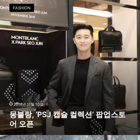
o
블
FASHION
r
랑
t
,
’
‘
,
P
즐
S
거
J
운
캡
스
슐
포
컬
츠
렉
라
션
이
’
프
팝
업
스
2018년 11월 10일
토
몽블랑, ‘PSJ 캡슐 컬렉션’ 팝업스토
어
어 오픈
오
픈
질