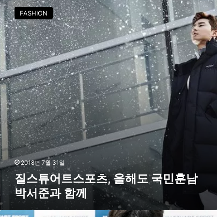
스
FASHION
튜
어
트
스
포
츠
,
올
해
도
국
민
훈
남
박
2018년 7월 31일
서
질스튜어트스포츠, 올해도 국민훈남
준
박서준과 함께
과
함
께
[