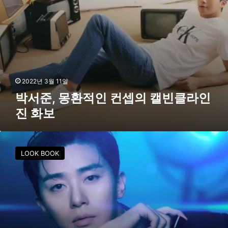
셉
의
캘
빈
클
라
인
진
2022년 3월 11일
화
박서준, 몽환적인 컨셉의 캘빈클라인
보
진 화보
박
서
LOOK BOOK
준
,
남
성
적
인
매