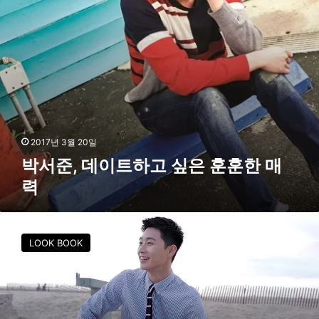
하
고
싶
은
훈
훈
한
매
력
2017년 3월 20일
박서준, 데이트하고 싶은 훈훈한 매
력
박
서
LOOK BOOK
준
,
“
스
케