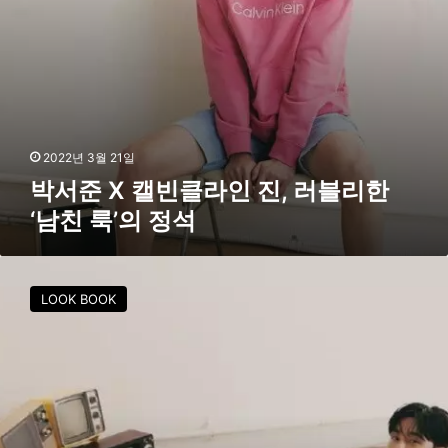
진
,
러
블
리
한
‘
남
2022년 3월 21일
친
박서준 X 캘빈클라인 진, 러블리한
룩
‘남친 룩’의 정석
’
의
정
박
석
서
LOOK BOOK
준
,
몽
환
적
인
컨