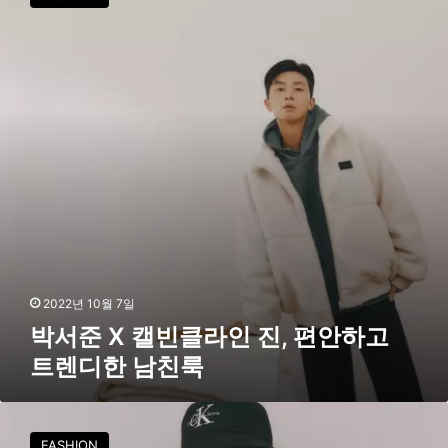
준
X
캘
빈
클
라
인
진
,
편
안
하
고
트
렌
2022년 10월 7일
디
박서준 X 캘빈클라인 진, 편안하고
한
트렌디한 남친룩
남
친
룩
박
서
FASHION