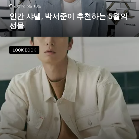
추
2021년 5월 10일
천
인간 샤넬, 박서준이 추천하는 5월의
하
선물
는
5
월
박
의
서
LOOK BOOK
선
준
물
,
캘
빈
클
라
인
x
헤
론
프
레
스
톤