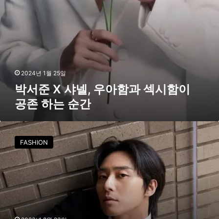
과
섹
시
함
이
공
존
2024년 1월 25일
하
박서준 X 샤넬, 우아함과 섹시함이
는
공존 하는 순간
순
간
박
서
FASHION
준
,
여
심
저
격
하
는