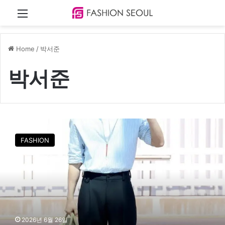
Menu
Home
/
박서준
박서준
박
서
FASHION
준
,
“
프
렌
치
시
크
2026년 6월 26일