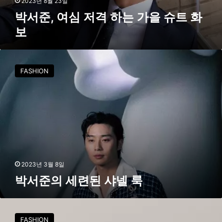
2023년 8월 23일
가
박서준, 여심 저격 하는 가을 슈트 화
을
보
슈
트
화
박
보
서
FASHION
준
의
세
련
된
샤
넬
룩
2023년 3월 8일
박서준의 세련된 샤넬 룩
박
서
FASHION