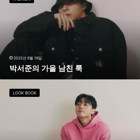
준
의
가
을
남
친
룩
2022년 9월 19일
박서준의 가을 남친 룩
박
서
LOOK BOOK
준
X
캘
빈
클
라
인