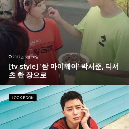
e
]
‘
쌈
마
이
웨
이
’
박
2017년 6월 28일
서
[tv style] ‘쌈 마이웨이’ 박서준, 티셔
준
츠 한 장으로
,
티
셔
박
츠
서
한
LOOK BOOK
준
장
,
으
데
로
이
트