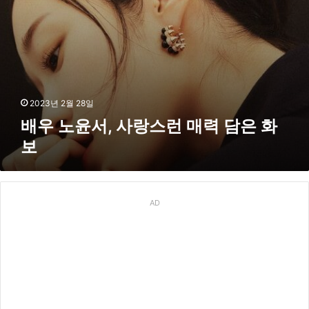
매
력
담
은
화
보
2023년 2월 28일
배우 노윤서, 사랑스런 매력 담은 화
보
AD