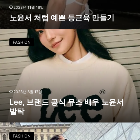
2023년 11월 16일
노윤서 처럼 예쁜 등근육 만들기
L
e
FASHION
e
,
브
랜
드
공
식
뮤
2023년 8월 17일
즈
Lee, 브랜드 공식 뮤즈 배우 노윤서
배
발탁
우
노
윤
앞
서
으
FASHION
발
로