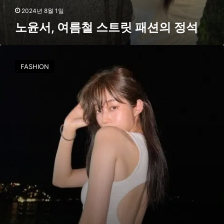
2024년 8월 1일
노윤서, 여름철 스트릿 패션의 정석
노
윤
FASHION
서
처
럼
예
쁜
등
근
육
만
들
기