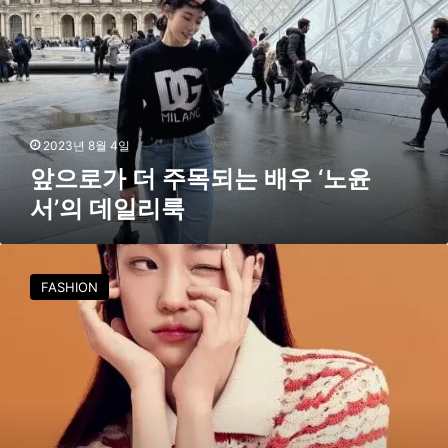
탁
가
더
주
목
되
는
배
2023년 8월 4일
우
앞으로가 더 주목되는 배우 ‘노윤
‘
서’의 데일리룩
노
윤
서
배
’
우
FASHION
의
노
데
윤
일
서
리
의
룩
청
량
감
넘