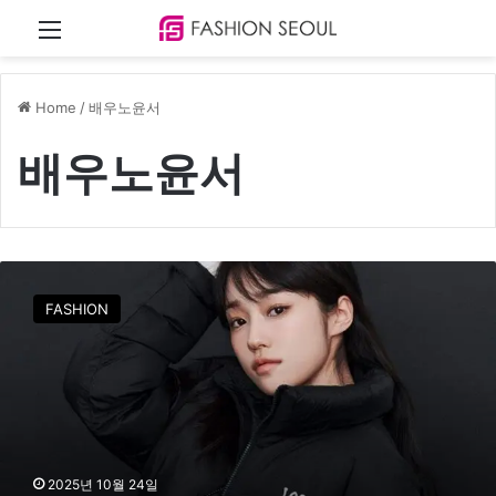
Menu
Home
/
배우노윤서
배우노윤서
노
윤
FASHION
서
가
제
안
하
는
겨
울
2025년 10월 24일