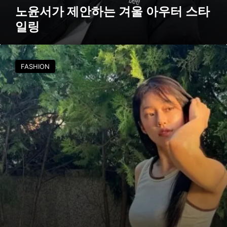
아
노윤서가 제안하는 겨울 아우터 스타
우
일링
터
스
타
노
일
윤
FASHION
링
서
,
여
름
철
스
트
릿
패
션
의
정
석