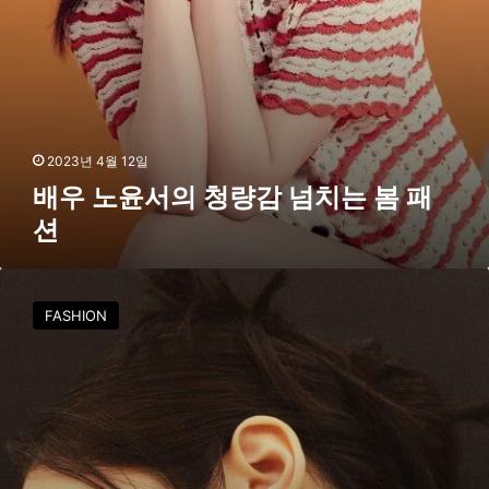
치
는
봄
패
션
2023년 4월 12일
배우 노윤서의 청량감 넘치는 봄 패
션
배
우
FASHION
노
윤
서
,
사
랑
스
런