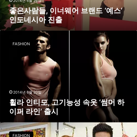
2014년 6월 26일
브
좋은사람들, 이너웨어 브랜드 ‘예스’
랜
인도네시아 진출
드
‘
예
휠
스
라
FASHION
’
인
인
티
도
모
네
,
시
고
아
기
진
능
출
성
2014년 6월 20일
속
휠라 인티모, 고기능성 속옷 ‘썸머 하
옷
이퍼 라인’ 출시
‘
썸
머
리
하
바
FASHION
이