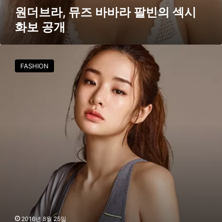
공
원더브라, 뮤즈 바바라 팔빈의 섹시
개
화보 공개
휠
라
FASHION
인
티
모
,
올
가
을
‘
기
능
성
·
세
련
미
2016년 8월 25일