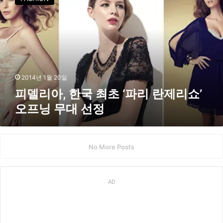
리
아
,
한
국
최
초
‘
2014년 1월 20일
파
피델리아, 한국 최초 ‘파리 란제리쇼’
리
오프닝 무대 선정
란
제
리
쇼
No More Posts
’
오
프
닝
AD
무
대
선
정