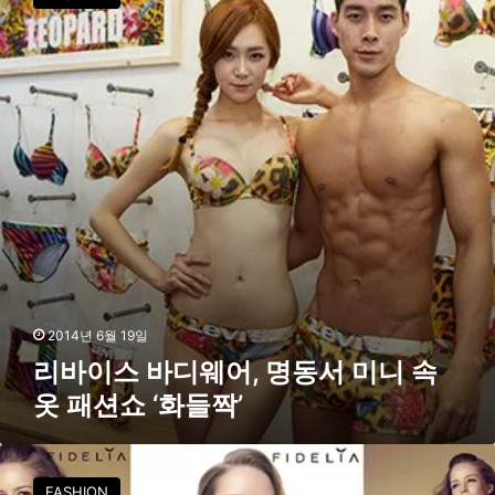
이
퍼
스
라
바
인
디
’
웨
출
어
시
,
명
동
서
미
니
속
옷
패
2014년 6월 19일
션
리바이스 바디웨어, 명동서 미니 속
쇼
옷 패션쇼 ‘화들짝’
‘
화
들
피
짝
델
’
FASHION