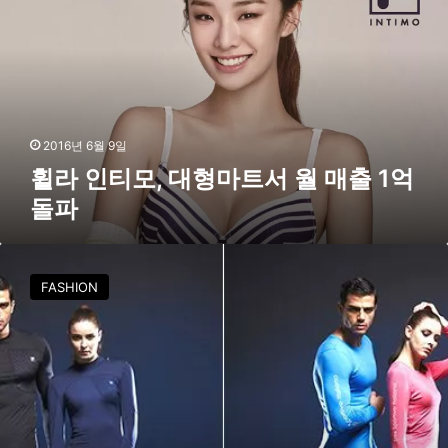
’
티
모
,
대
형
마
트
2016년 6월 9일
서
휠라 인티모, 대형마트서 월 매출 1억
월
돌파
매
출
1
휠
억
라
FASHION
돌
인
파
티
모
,
3
D
입
체