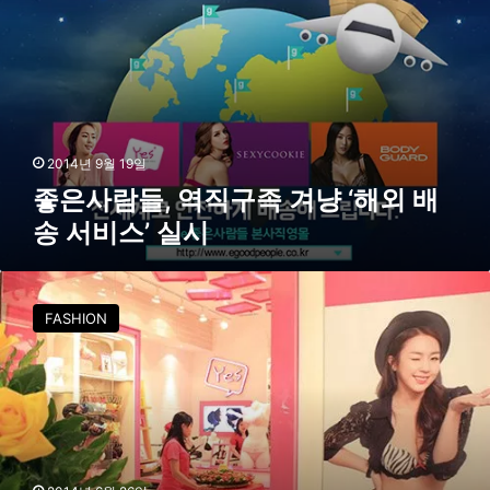
겨
냥
‘
해
외
배
송
2014년 9월 19일
서
좋은사람들, 역직구족 겨냥 ‘해외 배
비
송 서비스’ 실시
스
’
실
좋
시
은
FASHION
사
람
들
,
이
너
웨
어