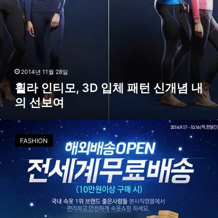
패
턴
신
개
념
내
의
2014년 11월 28일
선
휠라 인티모, 3D 입체 패턴 신개념 내
보
의 선보여
여
좋
은
FASHION
사
람
들
,
역
직
구
족