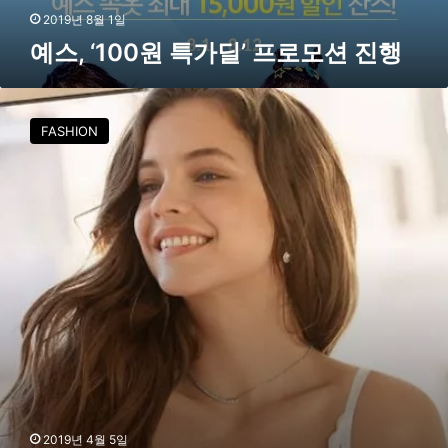
딜
2019년 8월 1일
’
예스, ‘100원 특가딜’ 프로모션 진행
프
로
모
원
션
더
FASHION
진
브
행
라
,
뮤
즈
바
바
라
팔
빈
의
섹
시
화
보
2019년 4월 5일