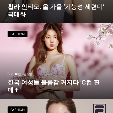
’
휠라 인티모, 올 가을 ‘기능성·세련미’
극
극대화
대
화
한
국
FASHION
여
성
들
볼
륨
감
커
지
2016년 8월 5일
다
한국 여성들 볼륨감 커지다 ‘C컵 판
‘
매↑’
C
컵
판
휠
매
라
FASHION
↑
인