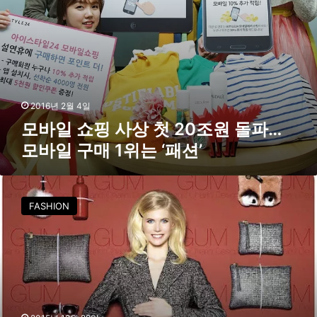
조
원
돌
파
…
모
바
2016년 2월 4일
일
모바일 쇼핑 사상 첫 20조원 돌파…
구
모바일 구매 1위는 ‘패션’
매
1
위
2
는
0
‘
FASHION
1
패
5
션
년
’
패
션
1
0
대