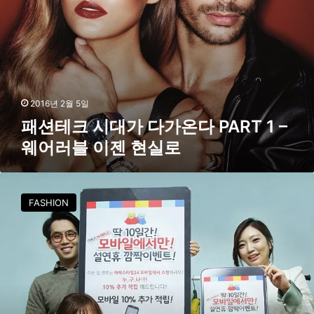
바
다
일
P
세
A
상
R
T
1
–
2016년 2월 5일
웨
패션테크 시대가 다가온다 PART 1 –
어
웨어러블 이젠 현실로
러
블
이
모
젠
바
현
FASHION
일
실
쇼
로
핑
사
상
첫
2
0