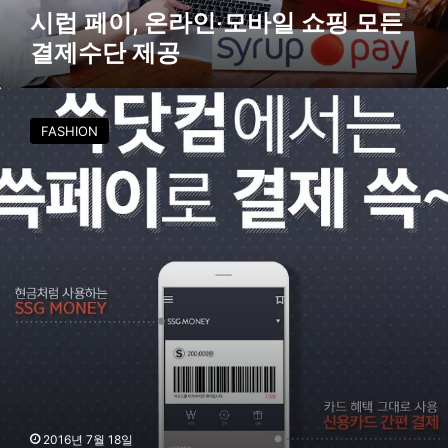
바
시럽 페이, 온라인‧모바일 쇼핑 모든
일
결제수단 제공
쇼
핑
모
S
든
S
FASHION
결
G
제
페
수
이
단
,
제
출
공
시
1
년
만
에
결
제
5
0
0
2016년 7월 18일