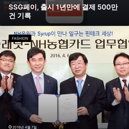
만
SSG페이, 출시 1년만에 결제 500만
건
건 기록
기
록
S
K
FASHION
플
래
닛
-
N
H
농
협
카
드
,
빅
데
이
터
2016년 4월 7일