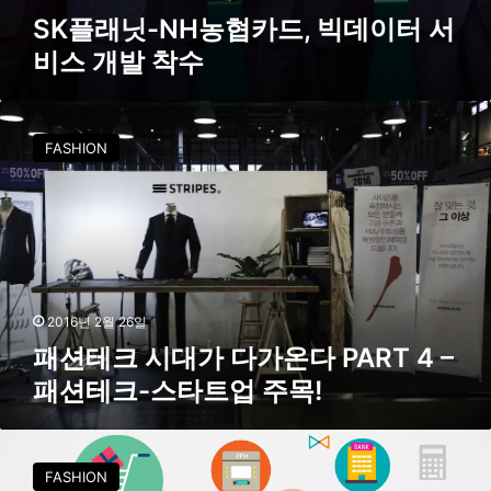
서
SK플래닛-NH농협카드, 빅데이터 서
비
비스 개발 착수
스
개
발
패
착
션
수
FASHION
테
크
시
대
가
다
가
온
2016년 2월 26일
다
패션테크 시대가 다가온다 PART 4 –
P
패션테크-스타트업 주목!
A
R
T
패
4
션
FASHION
–
테