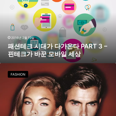
패
크
션
시
테
대
크
가
-
다
스
가
타
온
2016년 2월 19일
트
다
패션테크 시대가 다가온다 PART 3 –
업
P
주
핀테크가 바꾼 모바일 세상
A
목
R
!
T
패
3
션
FASHION
–
테
핀
크
테
시
크
대
가
가
바
다
꾼
가
모
온