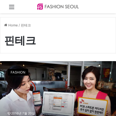
Menu
Home
/
핀테크
핀테크
시
럽
FASHION
페
이
,
온
라
인
‧
모
2016년 7월 20일