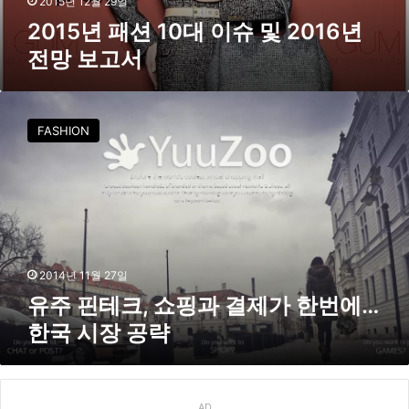
2015년 12월 29일
이
2015년 패션 10대 이슈 및 2016년
슈
전망 보고서
및
2
0
유
1
주
FASHION
6
핀
년
테
전
크
망
,
보
쇼
고
핑
서
과
결
2014년 11월 27일
제
유주 핀테크, 쇼핑과 결제가 한번에…
가
한국 시장 공략
한
번
에
…
한
AD