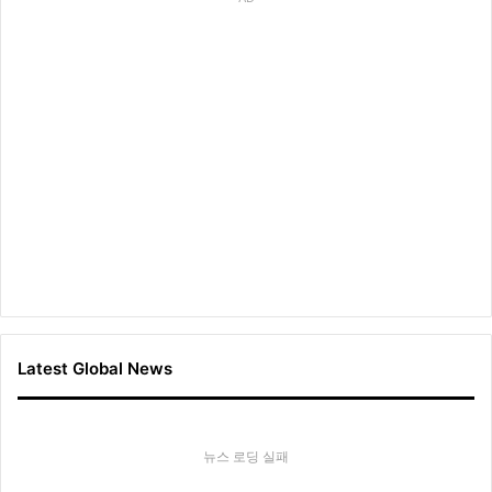
국
시
장
공
략
Latest Global News
뉴스 로딩 실패