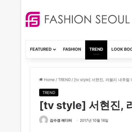
FEATURED
FASHION
TREND
LOOK BO
Home
/
TREND
/
[tv style] 서현진, 러블리 내추
TREND
[tv style] 서현
김수경 에디터
2017년 10월 16일