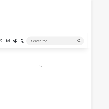
cebook
X
Instagram
Log In
Switch skin
Search
for
AD