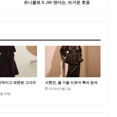
슨
유니클로 X JW 앤더슨, 뜨거운 호응
,
뜨
거
운
호
응
회적이고 세련된 그녀의
서현진, 올 가을 드뮤어 룩의 정석
2024년 9월 3일
0월 29일