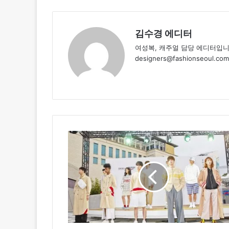
김수경 에디터
여성복, 캐주얼 담당 에디터입니
designers@fashionseoul.com
리
복
X
소
윙
바
운
더
리