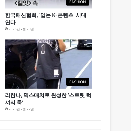
FASHION
한국패션협회, ‘입는 K-콘텐츠’ 시대
연다
2026년 7월 29일
FASHION
리한나, 믹스매치로 완성한 ‘스트릿 럭
셔리 룩’
2026년 7월 22일