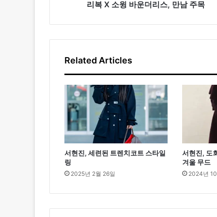
스
리복 X 소윙 바운더리스, 만남 주목
,
만
남
주
목
Related Articles
서현진, 세련된 트렌치코트 스타일
서현진, 도
링
겨울 무드
2025년 2월 26일
2024년 1