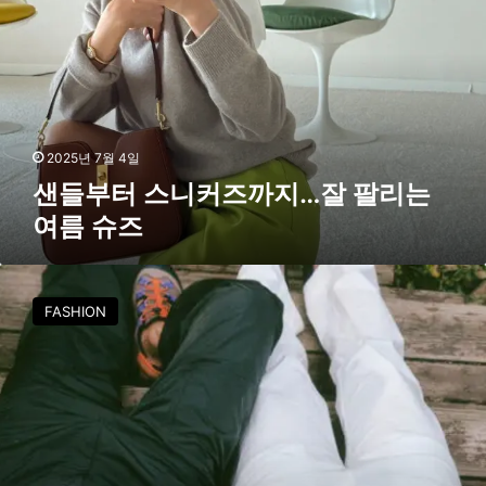
터
스
니
커
즈
까
지
2025년 7월 4일
…
샌들부터 스니커즈까지…잘 팔리는
잘
여름 슈즈
팔
리
는
믹
여
스
FASHION
름
매
슈
치
즈
트
렌
드
에
스
포