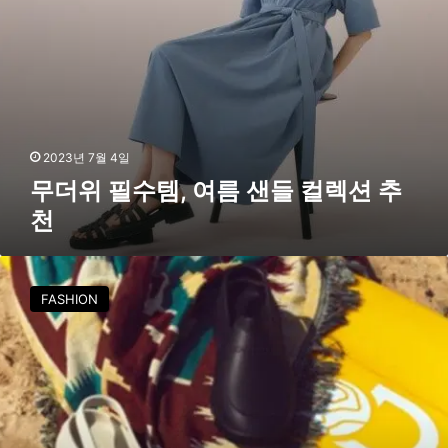
샌
들
컬
렉
션
추
천
2023년 7월 4일
무더위 필수템, 여름 샌들 컬렉션 추
천
‘
리
FASHION
조
트
휴
양
지
룩
’