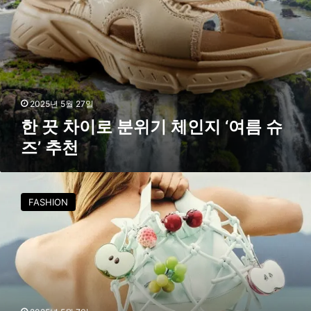
지
‘
여
름
슈
즈
’
2025년 5월 27일
추
한 끗 차이로 분위기 체인지 ‘여름 슈
천
즈’ 추천
찰
스
FASHION
앤
키
스
X
위
민
,
감