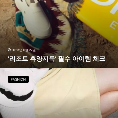
필
수
아
이
템
체
크
2023년 6월 27일
‘리조트 휴양지룩’ 필수 아이템 체크
산
뜻
FASHION
한
컬
러
감
의
여
름