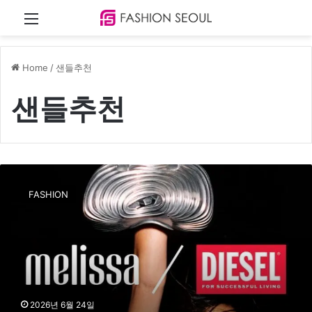
Menu
Home
/
샌들추천
샌들추천
디
젤
FASHION
X
멜
리
사
,
미
래
지
2026년 6월 24일