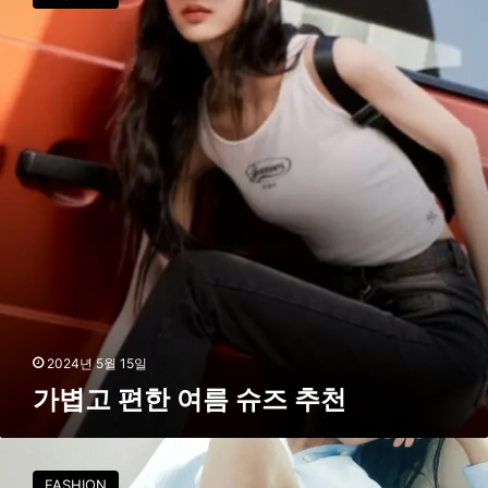
고
슈
편
즈
한
추
여
천
름
슈
즈
추
천
2024년 5월 15일
가볍고 편한 여름 슈즈 추천
고
민
FASHION