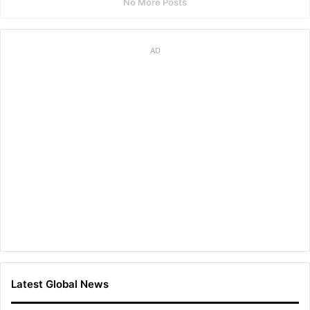
No More Posts
링
AD
Latest Global News