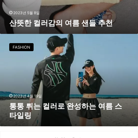
샌
들
2023년 5월 8일
추
산뜻한 컬러감의 여름 샌들 추천
천
통
통
FASHION
튀
는
컬
러
로
완
성
하
2023년 4월 19일
는
통통 튀는 컬러로 완성하는 여름 스
여
타일링
름
스
타
일