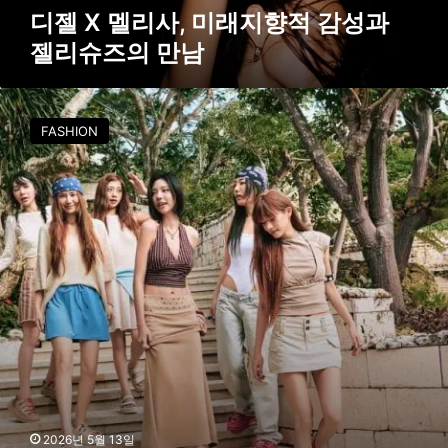
향
디젤 X 멜리사, 미래지향적 감성과
적
젤리슈즈의 만남
감
성
과
어
젤
그
FASHION
리
X
슈
보
즈
그
의
,
만
6
남
인
의
인
플
루
언
서
와
함
께
2026년 5월 13일