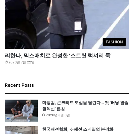
FASHION
리한나, 믹스매치로 완성한 ‘스트릿 럭셔리 룩’
2026년 7월 22일
Recent Posts
마뗑킴, 콘크리트 도심을 달린다… 첫 ‘러닝 캡슐
컬렉션’ 론칭
2026년 8월 6일
한국패션협회, K-패션 스케일업 본격화