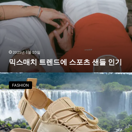
츠
샌
들
인
기
2025년 6월 30일
믹스매치 트렌드에 스포츠 샌들 인기
한
끗
FASHION
차
이
로
분
위
기
체
인