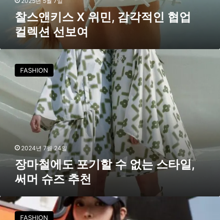
2025년 5월 7일
각
찰스앤키스 X 위민, 감각적인 협업
적
컬렉션 선보여
인
협
업
장
컬
마
FASHION
렉
철
션
에
선
도
보
포
여
기
할
수
없
2024년 7월 24일
는
장마철에도 포기할 수 없는 스타일,
스
써머 슈즈 추천
타
일
,
가
써
볍
FASHION
머