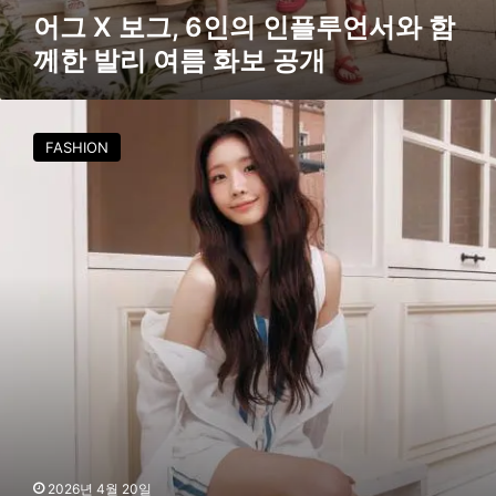
한
어그 X 보그, 6인의 인플루언서와 함
발
께한 발리 여름 화보 공개
리
여
름
성
화
해
보
FASHION
은
공
의
개
싱
그
러
운
에
브
리
데
이
서
머
컴
포
2026년 4월 20일