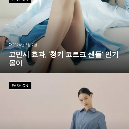
시
효
과
,
‘
청
키
코
2024년 5월 7일
르
고민시 효과, ‘청키 코르크 샌들’ 인기
크
몰이
샌
들
’
무
인
더
FASHION
기
위
몰
필
이
수
템
,
여
름