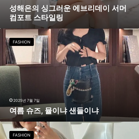
트
성해은의 싱그러운 에브리데이 서머
스
컴포트 스타일링
타
일
링
여
름
FASHION
슈
즈
,
뮬
이
냐
샌
들
이
2025년 7월 7일
냐
여름 슈즈, 뮬이냐 샌들이냐
샌
들
FASHION
부