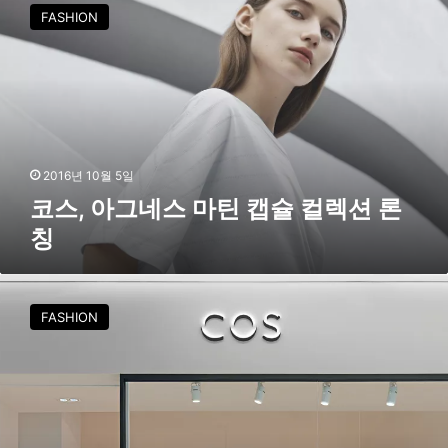
스
FASHION
e
,
c
아
t
그
i
네
o
스
n
마
틴
캡
2016년 10월 5일
슐
코스, 아그네스 마틴 캡슐 컬렉션 론
컬
칭
렉
션
론
코
칭
스
FASHION
,
신
세
계
센
텀