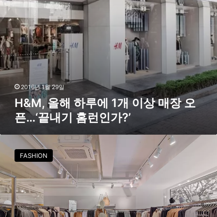
에
1
개
이
상
매
장
오
픈
2016년 1월 29일
…
H&M, 올해 하루에 1개 이상 매장 오
‘
픈…‘끝내기 홈런인가?’
끝
내
기
코
홈
스
런
FASHION
2
인
0
가
1
?
6
’
S
/