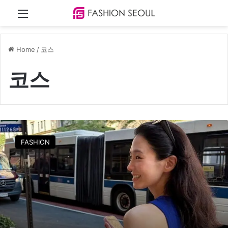
Menu
Home
/
코스
코스
박
규
FASHION
영
,
뉴
욕
거
리
접
수