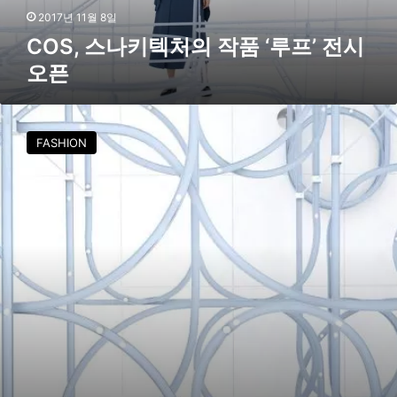
의
2017년 11월 8일
작
COS, 스나키텍처의 작품 ‘루프’ 전시
품
오픈
‘
루
프
코
’
스
FASHION
전
,
시
서
오
울
픈
에
서
스
나
키
텍
쳐
와
콜
라
보