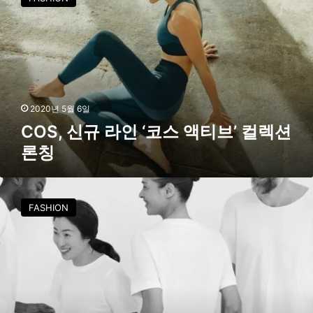
S
,
신
규
라
인
‘
코
2020년 5월 6일
스
COS, 신규 라인 ‘코스 액티브’ 컬렉션
액
론칭
티
브
’
C
컬
O
FASHION
렉
S
션
,
론
오
칭
가
닉
코
튼