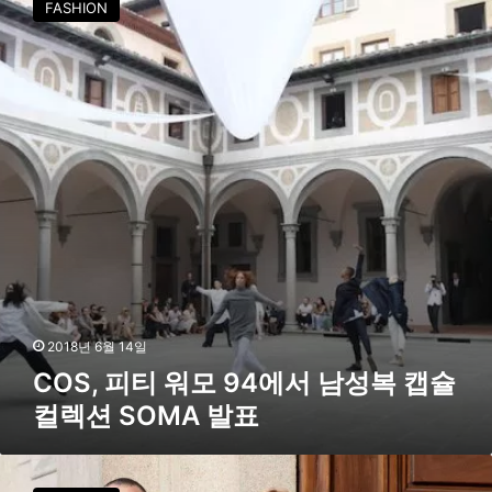
FASHION
S
,
피
티
워
모
9
4
에
서
남
성
복
캡
슐
2018년 6월 14일
컬
COS, 피티 워모 94에서 남성복 캡슐
렉
컬렉션 SOMA 발표
션
S
O
코
M
스