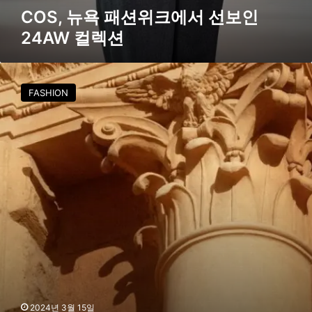
A
COS, 뉴욕 패션위크에서 선보인
W
24AW 컬렉션
컬
렉
션
C
O
FASHION
S
,
로
마
에
서
2
0
2
4
봄
2024년 3월 15일