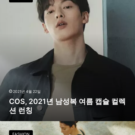
S
,
2
0
2
1
년
남
성
복
여
름
캡
슐
컬
2021년 4월 22일
렉
COS, 2021년 남성복 여름 캡슐 컬렉
션
션 런칭
런
칭
C
O
FASHION