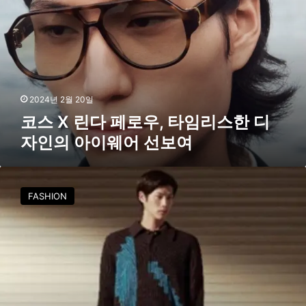
린
봄
다
여
페
름
로
우
캠
,
페
타
2024년 2월 20일
인
임
코스 X 린다 페로우, 타임리스한 디
리
공
자인의 아이웨어 선보여
스
개
한
디
강
자
서
FASHION
인
경
의
작
아
가
이
와
웨
콜
어
라
선
보
보
한