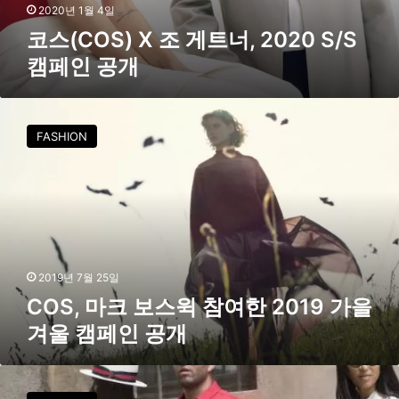
게
2020년 1월 4일
트
코스(COS) X 조 게트너, 2020 S/S
너
캠페인 공개
,
2
0
C
2
O
FASHION
0
S
S
,
/
마
S
크
캠
보
페
스
인
윅
공
참
2019년 7월 25일
개
여
COS, 마크 보스윅 참여한 2019 가을
한
겨울 캠페인 공개
2
0
1
C
9
O