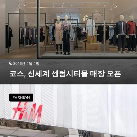
시
티
몰
매
장
오
픈
2016년 4월 4일
코스, 신세계 센텀시티몰 매장 오픈
H
&
FASHION
M
,
올
해
하
루