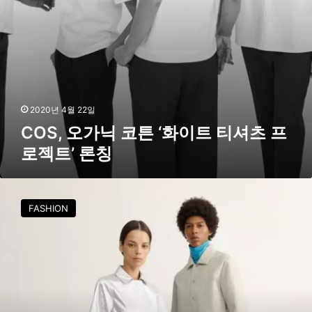
‘
화
이
트
티
셔
츠
프
2020년 4월 22일
로
COS, 오가닉 코튼 ‘화이트 티셔츠 프
젝
로젝트’ 론칭
트
’
론
C
칭
O
FASHION
S
(
코
스
)
,
갤