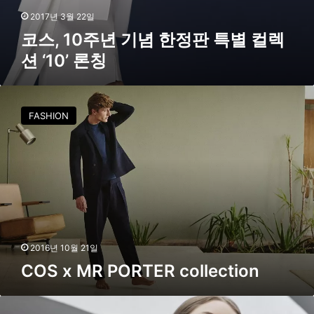
션
2017년 3월 22일
‘
코스, 10주년 기념 한정판 특별 컬렉
1
션 ‘10’ 론칭
0
’
론
C
칭
O
FASHION
S
x
M
R
P
O
R
T
E
2016년 10월 21일
R
COS x MR PORTER collection
c
o
l
코
l