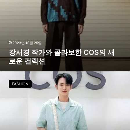
여
C
O
S
의
새
로
운
2023년 10월 25일
컬
강서경 작가와 콜라보한 COS의 새
렉
로운 컬렉션
션
힙
한
FASHION
셀
럽
들
다
모
인
익
선