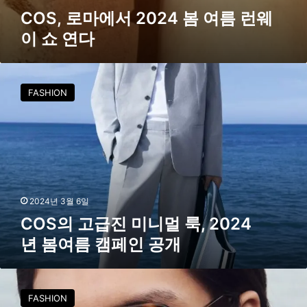
여
COS, 로마에서 2024 봄 여름 런웨
름
이 쇼 연다
런
웨
C
이
O
FASHION
S
쇼
의
고
연
급
다
진
미
니
멀
2024년 3월 6일
룩
COS의 고급진 미니멀 룩, 2024
,
년 봄여름 캠페인 공개
2
0
2
코
4
스
FASHION
년
X