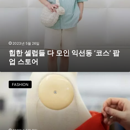
동
‘
코
스
’
팝
업
2023년 5월 26일
스
힙한 셀럽들 다 모인 익선동 ‘코스’ 팝
토
업 스토어
어
C
O
FASHION
S
,
장
인
정
신
을
담