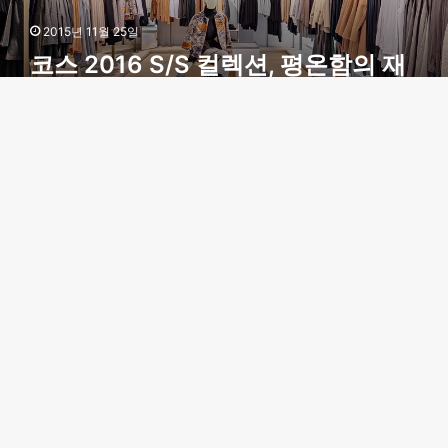
S
컬
2015년 11월 25일
렉
코스 2016 S/S 컬렉션, 평온함의 재
션
해석과 기본의 미학
,
평
온
코
B
함
스
FASHION
의
,
t
재
영
해
등
t
석
포
과
타
b
기
임
본
스
의
퀘
2015년 3월 16일
미
어
코스, 영등포 타임스퀘어에 두 번째
학
에
매장 오픈
두
번
째
프