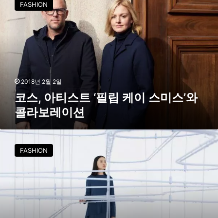
A
FASHION
,
발
아
표
티
스
트
‘
필
립
2018년 2월 2일
케
코스, 아티스트 ‘필립 케이 스미스’와
이
콜라보레이션
스
미
스
C
’
O
FASHION
와
S
콜
,
라
스
보
나
레
키
이
텍
션
처