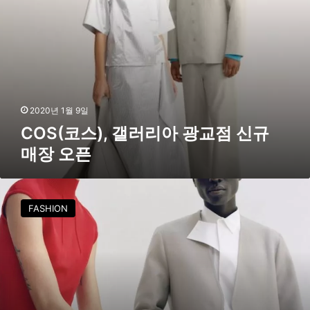
러
리
아
광
교
점
신
규
2020년 1월 9일
매
COS(코스), 갤러리아 광교점 신규
장
매장 오픈
오
픈
코
스
FASHION
(
C
O
S
)
X
조