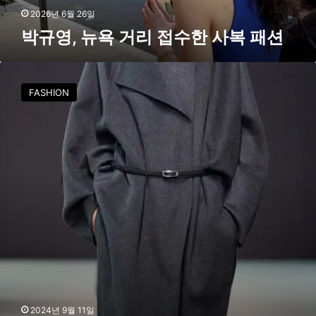
한
2026년 6월 26일
사
박규영, 뉴욕 거리 접수한 사복 패션
복
패
션
C
O
FASHION
S
,
뉴
욕
패
션
위
크
에
서
선
보
인
2
4
2024년 9월 11일