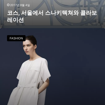
레
2017년 8월 4일
이
코스, 서울에서 스나키텍쳐와 콜라보
션
레이션
코
스
FASHION
,
1
0
주
년
기
념
한
정
판
특
별
컬
렉