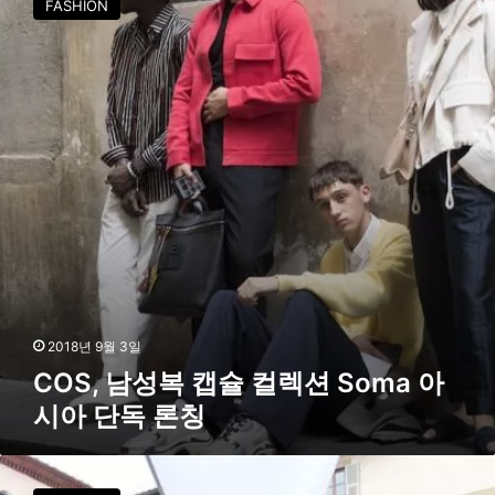
FASHION
가
S
을
,
겨
남
울
성
캠
복
페
캡
인
슐
공
컬
개
렉
션
S
o
m
a
아
2018년 9월 3일
시
COS, 남성복 캡슐 컬렉션 Soma 아
아
시아 단독 론칭
단
독
론
C
칭
O