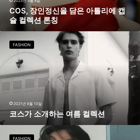
2023년 5월 8일
은
COS, 장인정신을 담은 아틀리에 캡
아
슐 컬렉션 론칭
틀
리
에
코
캡
스
FASHION
슐
가
컬
소
렉
개
션
하
론
는
칭
여
름
컬
렉
2021년 6월 10일
션
코스가 소개하는 여름 컬렉션
C
O
FASHION